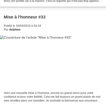
donc j'en profite car à la maison, c'est un légume qui n'est pas trop apprécié.
Ingrédients:...
Mise à l'honneur #33
Publié le 30/04/2018 à 04:16
Par
delphine
Voici une nouvelle mise à l'honneur, encore un grand merci pour votre
confiance et pour votre fidélité. Cela me fait toujours un grand plaisir de voir
mes recettes dans vos assiettes. Je souhaite la bienvenue aux nouveaux
abonnés, vous êtes maintenant...