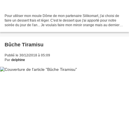
Pour utiliser mon moule Dôme de mon partenaire Silikomart, j'ai choisi de
faire un dessert frais et léger. C'est le dessert que j'ai apporté pour notre
soirée du jour de l'an... Je voulais faire mon miroir orange mais au dernier
moment je me suis rendue...
Bûche Tiramisu
Publié le 30/12/2018 à 05:09
Par
delphine