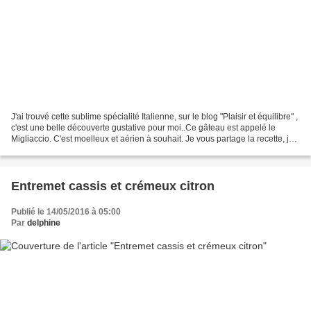
J'ai trouvé cette sublime spécialité Italienne, sur le blog "Plaisir et équilibre" ,
c'est une belle découverte gustative pour moi..Ce gâteau est appelé le
Migliaccio. C'est moelleux et aérien à souhait. Je vous partage la recette, je
l'ai réalisée avec...
Entremet cassis et crémeux citron
Publié le 14/05/2016 à 05:00
Par
delphine