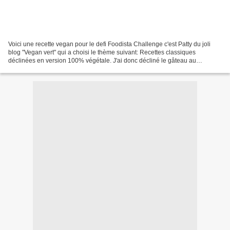
Voici une recette vegan pour le defi Foodista Challenge c'est Patty du joli
blog "Vegan vert" qui a choisi le thème suivant: Recettes classiques
déclinées en version 100% végétale. J'ai donc décliné le gâteau au
chocolat, en suivant les conseils de Hervé...