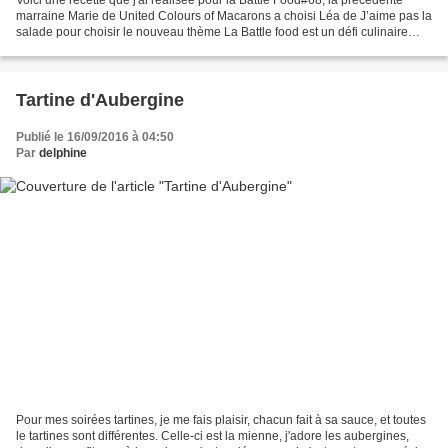
marraine Marie de United Colours of Macarons a choisi Léa de J’aime pas la
salade pour choisir le nouveau thème La Battle food est un défi culinaire
créé par Carole du blog Sunrise...
Tartine d'Aubergine
Publié le 16/09/2016 à 04:50
Par
delphine
Pour mes soirées tartines, je me fais plaisir, chacun fait à sa sauce, et toutes
le tartines sont différentes. Celle-ci est la mienne, j'adore les aubergines,