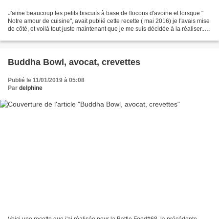
J'aime beaucoup les petits biscuits à base de flocons d'avoine et lorsque "
Notre amour de cuisine", avait publié cette recette ( mai 2016) je l'avais mise
de côté, et voilà tout juste maintenant que je me suis décidée à la réaliser..Et
bien j'aurai du...
Buddha Bowl, avocat, crevettes
Publié le 11/01/2019 à 05:08
Par
delphine
Voici une recette que j'ai réalisée pour la Battle Food#68, la précédente