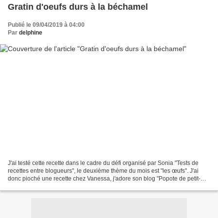
Gratin d'oeufs durs à la béchamel
Publié le 09/04/2019 à 04:00
Par
delphine
J'ai testé cette recette dans le cadre du défi organisé par Sonia "Tests de
recettes entre blogueurs", le deuxième thème du mois est "les œufs". J'ai
donc pioché une recette chez Vanessa, j'adore son blog "Popote de petit-
Bonhium", une recette qui allait...