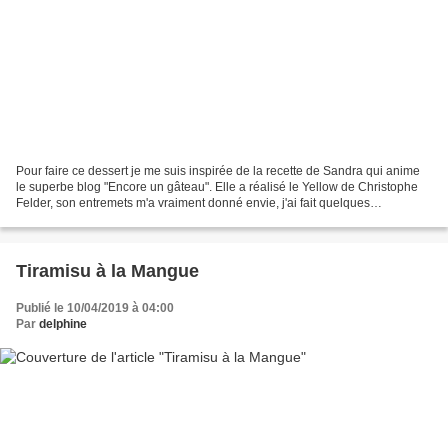
Pour faire ce dessert je me suis inspirée de la recette de Sandra qui anime
le superbe blog "Encore un gâteau". Elle a réalisé le Yellow de Christophe
Felder, son entremets m'a vraiment donné envie, j'ai fait quelques
modifications j'ai préféré faire...
Tiramisu à la Mangue
Publié le 10/04/2019 à 04:00
Par
delphine