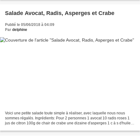
Salade Avocat, Radis, Asperges et Crabe
Publié le 05/06/2018 à 04:09
Par
delphine
Voici une petite salade toute simple à réaliser, avec laquelle nous nous
sommes régalés. Ingrédients: Pour 2 personnes 1 avocat 10 radis roses 1
jus de citron 100g de chair de crabe une dizaine d'asperges 1 c à s d'huile
d'olive Picholine Oliveraie Jeanjean...