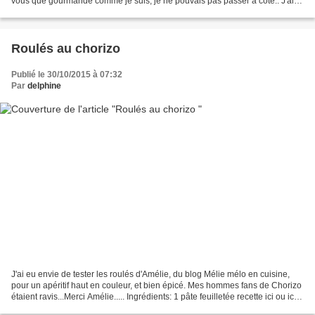
vous que gourmande comme je suis, je ne pouvais pas passer à côté.. J'ai
donc été piocher une recette...
Roulés au chorizo
Publié le 30/10/2015 à 07:32
Par
delphine
J'ai eu envie de tester les roulés d'Amélie, du blog Mélie mélo en cuisine,
pour un apéritif haut en couleur, et bien épicé. Mes hommes fans de Chorizo
étaient ravis...Merci Amélie..... Ingrédients: 1 pâte feuilletée recette ici ou ici
méthode escargot...