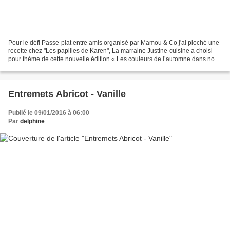
Pour le défi Passe-plat entre amis organisé par Mamou & Co j'ai pioché une
recette chez "Les papilles de Karen", La marraine Justine-cuisine a choisi
pour thème de cette nouvelle édition « Les couleurs de l’automne dans nos
assiettes » Voici la recette:...
Entremets Abricot - Vanille
Publié le 09/01/2016 à 06:00
Par
delphine