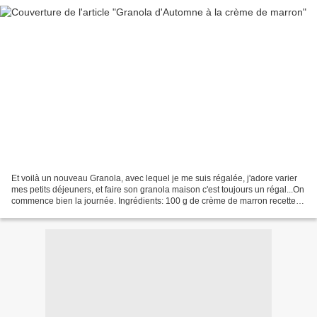
Et voilà un nouveau Granola, avec lequel je me suis régalée, j'adore varier
mes petits déjeuners, et faire son granola maison c'est toujours un régal...On
commence bien la journée. Ingrédients: 100 g de crème de marron recette
ici 15g de miel toute fleur...