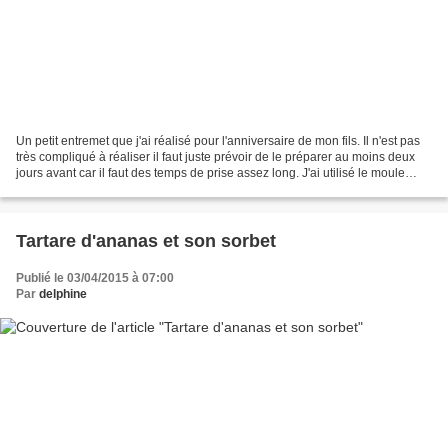
Un petit entremet que j'ai réalisé pour l'anniversaire de mon fils. Il n'est pas
très compliqué à réaliser il faut juste prévoir de le préparer au moins deux
jours avant car il faut des temps de prise assez long. J'ai utilisé le moule
silikomart coeur...
Tartare d'ananas et son sorbet
Publié le 03/04/2015 à 07:00
Par
delphine