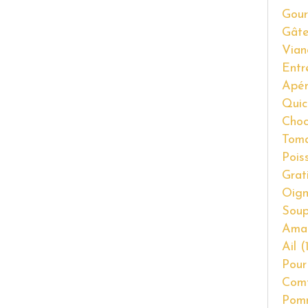
Gour
Gât
Vian
Entr
Apér
Quic
Choc
Tom
Pois
Grat
Oig
Soup
Ama
Ail
(1
Pour
Com
Pom