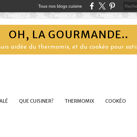
Tous nos blogs cuisine
OH, LA GOURMANDE..
 suis aidée du thermomix, et du cookéo pour sati
SALÉ
QUE CUISINER?
THERMOMIX
COOKÉO