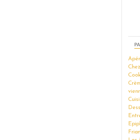
PA
Apér
Chez
Coo
Crèm
vien
Cuis
Dess
Entr
Epip
Fria