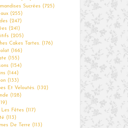
mandises Sucrées
(725)
eaux
(255)
des
(247)
ées
(241)
itifs
(205)
hes Cakes Tartes.
(176)
olat
(166)
ate
(155)
sons
(154)
ins
(144)
non
(133)
es Et Veloutés.
(132)
nde
(128)
19)
 Les Fêtes
(117)
té
(113)
mes De Terre
(113)