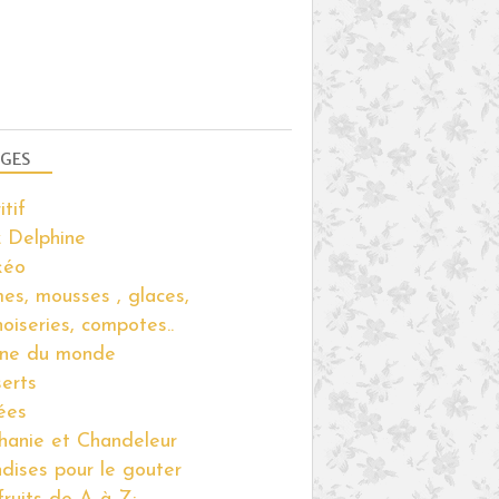
GES
itif
 Delphine
kéo
es, mousses , glaces,
noiseries, compotes..
ine du monde
erts
ées
hanie et Chandeleur
ndises pour le gouter