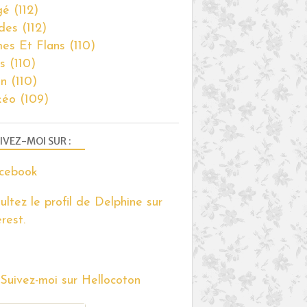
gé
(112)
des
(112)
es Et Flans
(110)
s
(110)
on
(110)
kéo
(109)
IVEZ-MOI SUR :
ultez le profil de Delphine sur
rest.