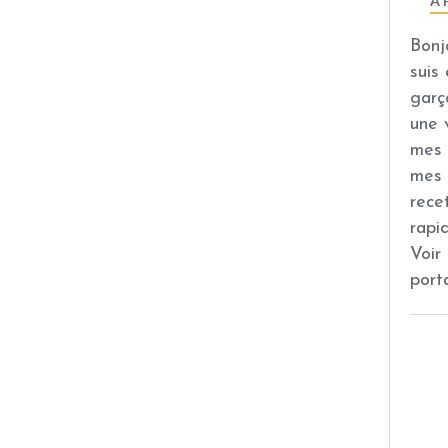
À 
Bonj
suis
garç
une 
mes 
mes 
rece
rapi
Voir
port