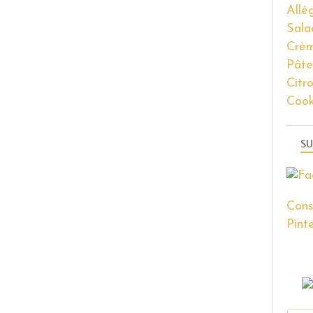
Allé
Sala
Crèm
Pâte
Citr
Coo
SU
Cons
Pinte