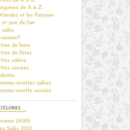
fruits de A à Z:
légumes de A à Z:
Viandes et les Poissons
 et jour de l'an
s salés
cuisiner?
ttes de base
ttes de fêtes
ttes salées
ttes sucrées
alentin
momix recettes salées
momix recette sucrées
TÉGORIES
rmomix
(1629)
irs Salés
(1111)