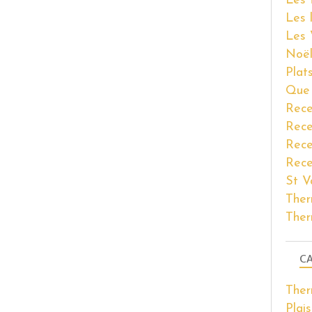
Les 
Les 
Les 
Noël
Plat
Que 
Rece
Rece
Rece
Rece
St V
Ther
Ther
CA
The
Plais