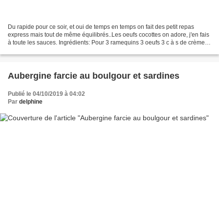
Du rapide pour ce soir, et oui de temps en temps on fait des petit repas
express mais tout de même équilibrés..Les oeufs cocottes on adore, j'en fais
à toute les sauces. Ingrédients: Pour 3 ramequins 3 oeufs 3 c à s de crème
fraîche 3 fleurettes de brocolis...
Aubergine farcie au boulgour et sardines
Publié le 04/10/2019 à 04:02
Par
delphine