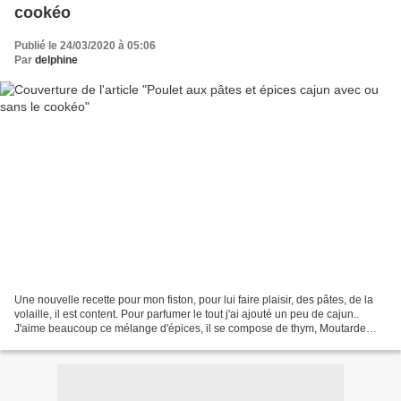
cookéo
Publié le 24/03/2020 à 05:06
Par
delphine
Une nouvelle recette pour mon fiston, pour lui faire plaisir, des pâtes, de la
volaille, il est content. Pour parfumer le tout j'ai ajouté un peu de cajun..
J'aime beaucoup ce mélange d'épices, il se compose de thym, Moutarde
jaune, Ail, Piment fort,...