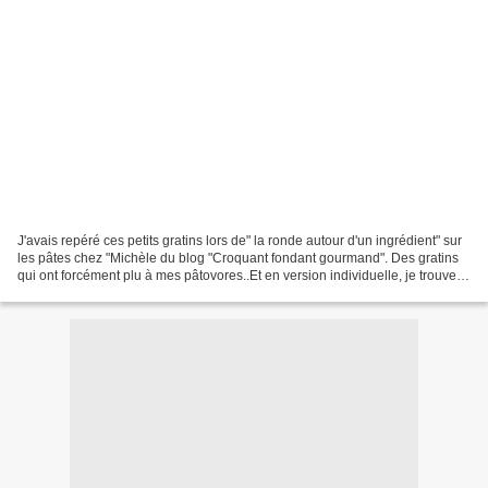
J'avais repéré ces petits gratins lors de" la ronde autour d'un ingrédient" sur
les pâtes chez "Michèle du blog "Croquant fondant gourmand". Des gratins
qui ont forcément plu à mes pâtovores..Et en version individuelle, je trouve
cela hyper sympa. Merci...