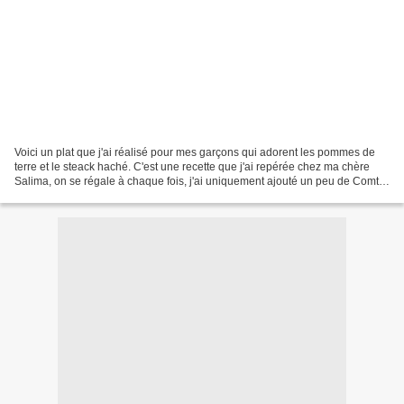
Voici un plat que j'ai réalisé pour mes garçons qui adorent les pommes de
terre et le steack haché. C'est une recette que j'ai repérée chez ma chère
Salima, on se régale à chaque fois, j'ai uniquement ajouté un peu de Comté
pour gratiner à la surface...