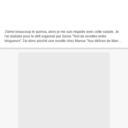
J'aime beaucoup le quinoa, alors je me suis régalée avec cette salade. Je
l'ai réalisée pour le défi organisé par Sonia "Test de recettes entre
blogueurs" J'ai donc pioché une recette chez Manue "Aux délices de Manue"
Merci Manue, c'est frais et léger...