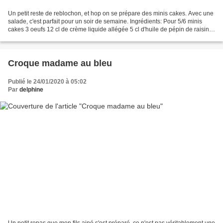
Un petit reste de reblochon, et hop on se prépare des minis cakes. Avec une
salade, c'est parfait pour un soir de semaine. Ingrédients: Pour 5/6 minis
cakes 3 oeufs 12 cl de crème liquide allégée 5 cl d'huile de pépin de raisin
160g de farine 1/2 sachet...
Croque madame au bleu
Publié le 24/01/2020 à 05:02
Par
delphine
Un petit repas que mon fils ainé s'est préparé, ce n'est pas véritablement une