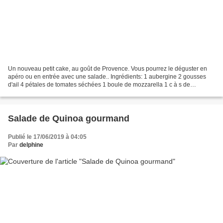
Un nouveau petit cake, au goût de Provence. Vous pourrez le déguster en
apéro ou en entrée avec une salade.. Ingrédients: 1 aubergine 2 gousses
d'ail 4 pétales de tomates séchées 1 boule de mozzarella 1 c à s de
mélange Provençal ( ou herbes séchées de...
Salade de Quinoa gourmand
Publié le 17/06/2019 à 04:05
Par
delphine