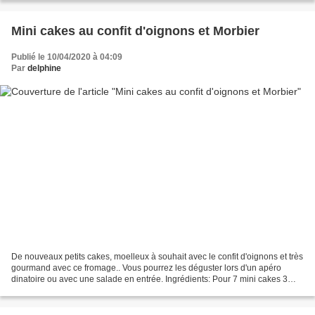
Mini cakes au confit d'oignons et Morbier
Publié le 10/04/2020 à 04:09
Par
delphine
De nouveaux petits cakes, moelleux à souhait avec le confit d'oignons et très
gourmand avec ce fromage.. Vous pourrez les déguster lors d'un apéro
dinatoire ou avec une salade en entrée. Ingrédients: Pour 7 mini cakes 3
œufs 12 cl de crème liquide allégée...