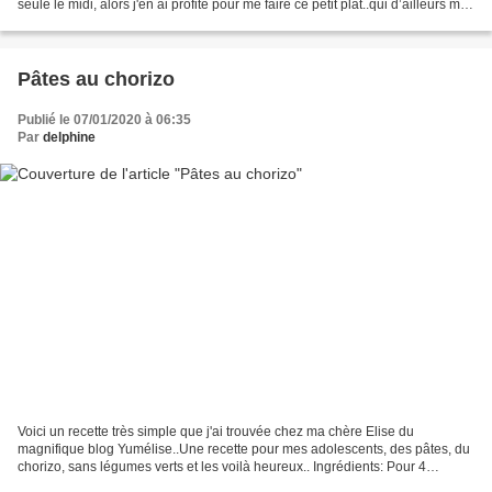
seule le midi, alors j'en ai profité pour me faire ce petit plat..qui d’ailleurs m'a
fait deux repas car c'est...
Pâtes au chorizo
Publié le 07/01/2020 à 06:35
Par
delphine
Voici un recette très simple que j'ai trouvée chez ma chère Elise du
magnifique blog Yumélise..Une recette pour mes adolescents, des pâtes, du
chorizo, sans légumes verts et les voilà heureux.. Ingrédients: Pour 4
personnes 400 grammes de pâtes Fusilli...