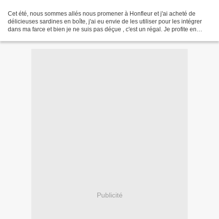
Cet été, nous sommes allés nous promener à Honfleur et j'ai acheté de
délicieuses sardines en boîte, j'ai eu envie de les utiliser pour les intégrer
dans ma farce et bien je ne suis pas déçue , c'est un régal. Je profite en
même temps des dernières aubergines...
Publicité