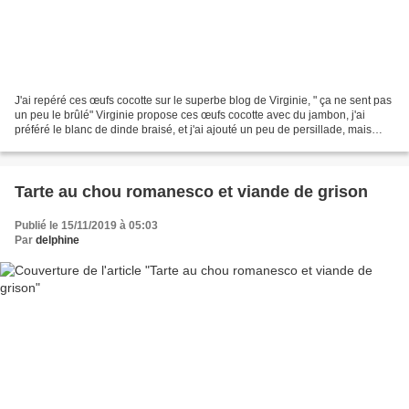
J'ai repéré ces œufs cocotte sur le superbe blog de Virginie, " ça ne sent pas
un peu le brûlé" Virginie propose ces œufs cocotte avec du jambon, j'ai
préféré le blanc de dinde braisé, et j'ai ajouté un peu de persillade, mais
sinon j'ai suivi sa recette....
Tarte au chou romanesco et viande de grison
Publié le 15/11/2019 à 05:03
Par
delphine