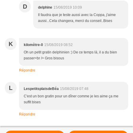
D
delphine
15/08/2019 10:09
Il faudra que je teste aussi avec la Coppa, j'aime
aussi...Cela changera, merci du conseil..Bises
K
kilomètre-0
15/08/2019 08:52
Oh un petit gratin delphinien :) De ce temps là, il a du bien
passer<br /> Gros bisous
Répondre
L
LespetitsplatsdeBéa
15/08/2019 07:48
C'est un bon gratin pour un dîner comme je les aime ça me
suffit bises
Répondre