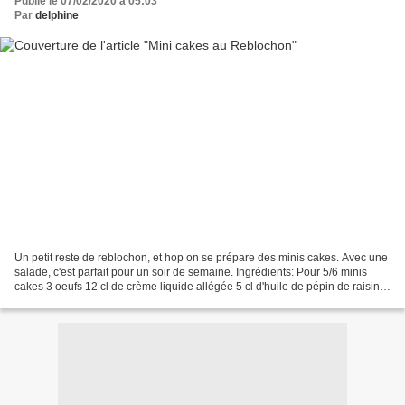
Publié le 07/02/2020 à 05:03
Par
delphine
Un petit reste de reblochon, et hop on se prépare des minis cakes. Avec une
salade, c'est parfait pour un soir de semaine. Ingrédients: Pour 5/6 minis
cakes 3 oeufs 12 cl de crème liquide allégée 5 cl d'huile de pépin de raisin
160g de farine 1/2 sachet...