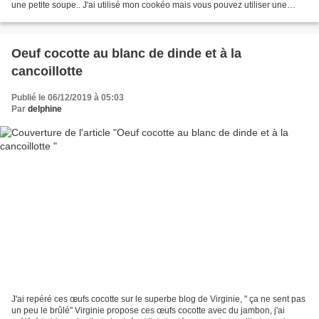
une petite soupe.. J'ai utilisé mon cookéo mais vous pouvez utiliser une
cocotte en fonte Ingrédients:...
Oeuf cocotte au blanc de dinde et à la
cancoillotte
Publié le 06/12/2019 à 05:03
Par
delphine
J'ai repéré ces œufs cocotte sur le superbe blog de Virginie, " ça ne sent pas
un peu le brûlé" Virginie propose ces œufs cocotte avec du jambon, j'ai