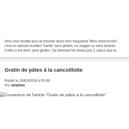
Voici une recette que j'ai trouvée dans mon magazine "Mon robot et moi",
c'est un spécial recettes "santé" sans gluten, ou veggie ou sans lactose.
Celle-ci est donc sans gluten. J'ai diminué les doses par 2, parce que le
fromage de chèvre et la polenta...
Gratin de pâtes à la cancoillotte
Publié le 28/03/2019 à 05:00
Par
delphine