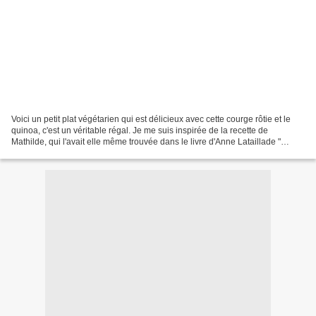
Voici un petit plat végétarien qui est délicieux avec cette courge rôtie et le
quinoa, c'est un véritable régal. Je me suis inspirée de la recette de
Mathilde, qui l'avait elle même trouvée dans le livre d'Anne Lataillade "
Qu'est ce qu'on mange ce soir...