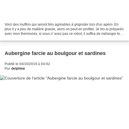
Voici des muffins qui seront très agréables à grignoter lors d'un apéro..En
plus il y a peu de matière grasse, alors on peut en profiter. Je les ai préparés
avec mon thermomix, si vous n' avez pas ce robot, il suffira de mélanger tous
les ingrédients...
Aubergine farcie au boulgour et sardines
Publié le 04/10/2019 à 04:02
Par
delphine