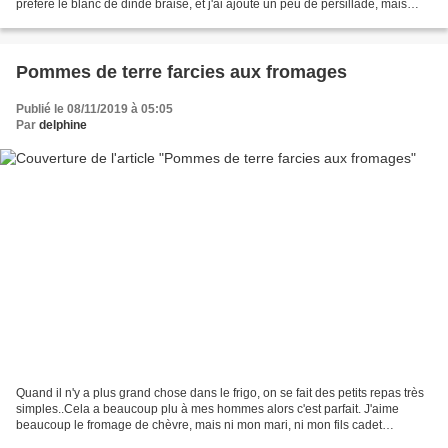
préféré le blanc de dinde braisé, et j'ai ajouté un peu de persillade, mais
sinon j'ai suivi sa recette....
Pommes de terre farcies aux fromages
Publié le 08/11/2019 à 05:05
Par
delphine
Quand il n'y a plus grand chose dans le frigo, on se fait des petits repas très
simples..Cela a beaucoup plu à mes hommes alors c'est parfait. J'aime
beaucoup le fromage de chèvre, mais ni mon mari, ni mon fils cadet
n'apprécient, alors j'ai donc mis...