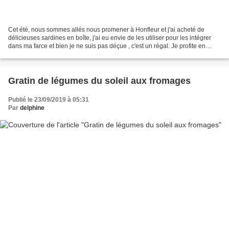
Cet été, nous sommes allés nous promener à Honfleur et j'ai acheté de
délicieuses sardines en boîte, j'ai eu envie de les utiliser pour les intégrer
dans ma farce et bien je ne suis pas déçue , c'est un régal. Je profite en
même temps des dernières aubergines...
Gratin de légumes du soleil aux fromages
Publié le 23/09/2019 à 05:31
Par
delphine