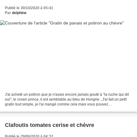
Publié le 30/10/2020 à 05:41
Par
delphine
J'ai acheté un potiron que je n'avais encore jamais gouté à "la ruche qui dit
oui", le crown prince, il est semblable au bleu de Hongrie...J'ai fait un petit
gratin tout simple, je l'ai mangé comme cela mais vous pouvez
l'accompagner de viande blanche....
Clafoutis tomates cerise et chèvre
Publié le 29/06/2020 à 04:32