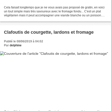
Cela faisait longtemps que je ne vous avais pas proposé de gratin, en voici
un tout simple mais très savoureux avec le fromage fondu... C'est un plat
végétarien mais il peut accompagner une viande blanche ou un poisson.
Ingrédients: 1 oignon 1 c à s d'huile...
Clafoutis de courgette, lardons et fromage
Publié le 08/06/2019 à 04:02
Par
delphine