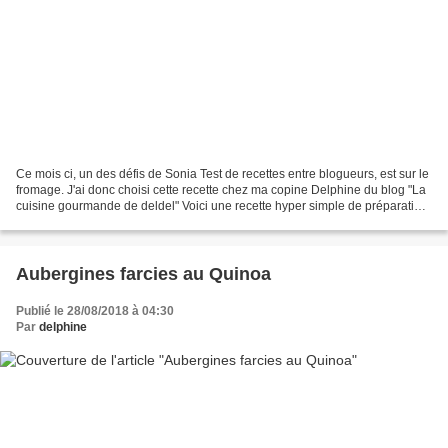
Ce mois ci, un des défis de Sonia Test de recettes entre blogueurs, est sur le
fromage. J'ai donc choisi cette recette chez ma copine Delphine du blog "La
cuisine gourmande de deldel" Voici une recette hyper simple de préparation,
j'adore les recettes...
Aubergines farcies au Quinoa
Publié le 28/08/2018 à 04:30
Par
delphine