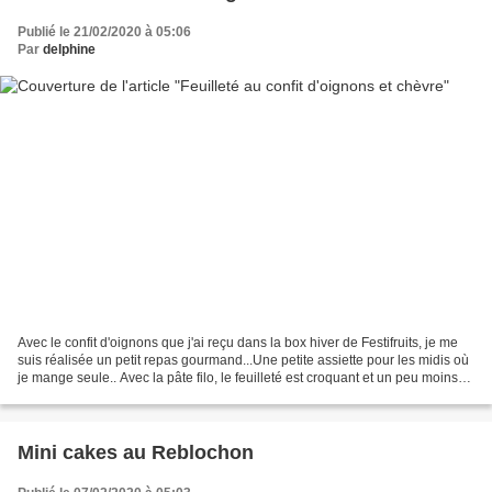
Publié le 21/02/2020 à 05:06
Par
delphine
Avec le confit d'oignons que j'ai reçu dans la box hiver de Festifruits, je me
suis réalisée un petit repas gourmand...Une petite assiette pour les midis où
je mange seule.. Avec la pâte filo, le feuilleté est croquant et un peu moins
calorique qu'avec...
Mini cakes au Reblochon