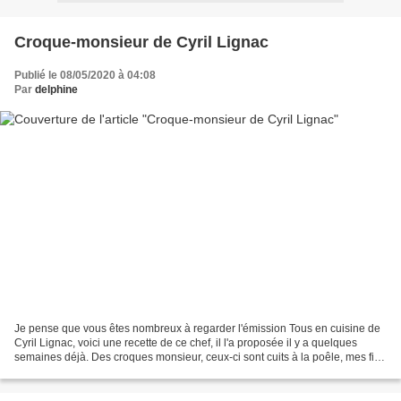
Croque-monsieur de Cyril Lignac
Publié le 08/05/2020 à 04:08
Par
delphine
Je pense que vous êtes nombreux à regarder l'émission Tous en cuisine de
Cyril Lignac, voici une recette de ce chef, il l'a proposée il y a quelques
semaines déjà. Des croques monsieur, ceux-ci sont cuits à la poêle, mes fils
les ont trouvés très moelleux....