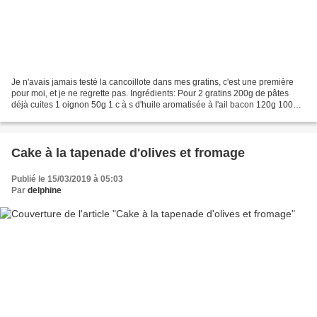
Je n'avais jamais testé la cancoillote dans mes gratins, c'est une première
pour moi, et je ne regrette pas. Ingrédients: Pour 2 gratins 200g de pâtes
déjà cuites 1 oignon 50g 1 c à s d'huile aromatisée à l'ail bacon 120g 100g
de cancoillotte 1 c à s...
Cake à la tapenade d'olives et fromage
Publié le 15/03/2019 à 05:03
Par
delphine