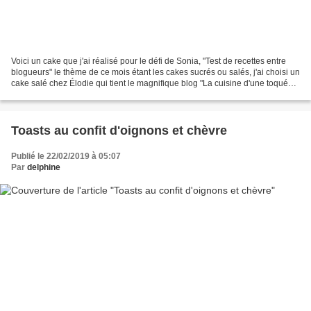
Voici un cake que j'ai réalisé pour le défi de Sonia, "Test de recettes entre
blogueurs" le thème de ce mois étant les cakes sucrés ou salés, j'ai choisi un
cake salé chez Élodie qui tient le magnifique blog "La cuisine d'une toquée".
Vous pourrez déguster...
Toasts au confit d'oignons et chèvre
Publié le 22/02/2019 à 05:07
Par
delphine