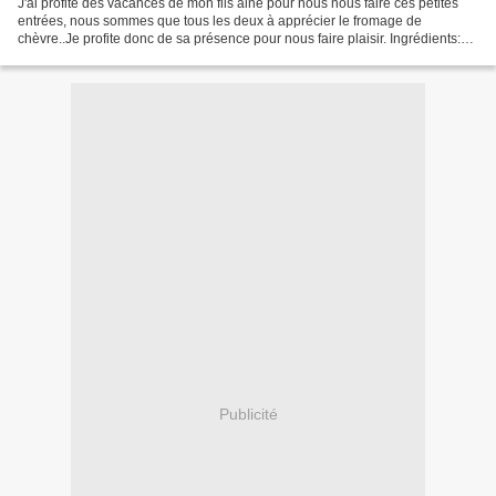
J'ai profité des vacances de mon fils ainé pour nous nous faire ces petites
entrées, nous sommes que tous les deux à apprécier le fromage de
chèvre..Je profite donc de sa présence pour nous faire plaisir. Ingrédients:
Pour 5 clafoutis 300 g de courgette...
Publicité