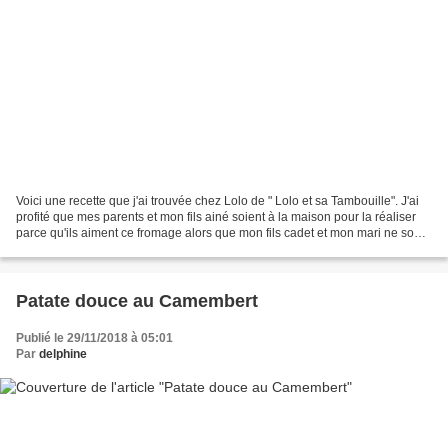
Voici une recette que j'ai trouvée chez Lolo de " Lolo et sa Tambouille". J'ai
profité que mes parents et mon fils ainé soient à la maison pour la réaliser
parce qu'ils aiment ce fromage alors que mon fils cadet et mon mari ne sont
pas fans de Camembert..Comme...
Patate douce au Camembert
Publié le 29/11/2018 à 05:01
Par
delphine