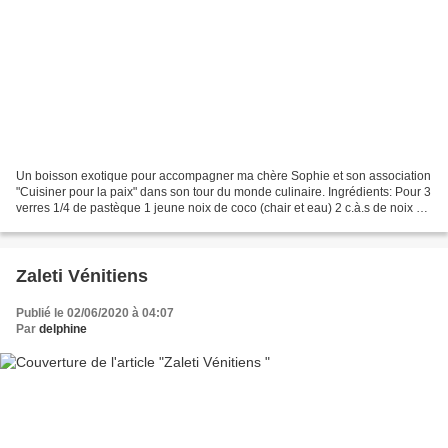
Un boisson exotique pour accompagner ma chère Sophie et son association
"Cuisiner pour la paix" dans son tour du monde culinaire. Ingrédients: Pour 3
verres 1/4 de pastèque 1 jeune noix de coco (chair et eau) 2 c.à.s de noix de
coco râpée 1 jus de citron...
Zaleti Vénitiens
Publié le 02/06/2020 à 04:07
Par
delphine