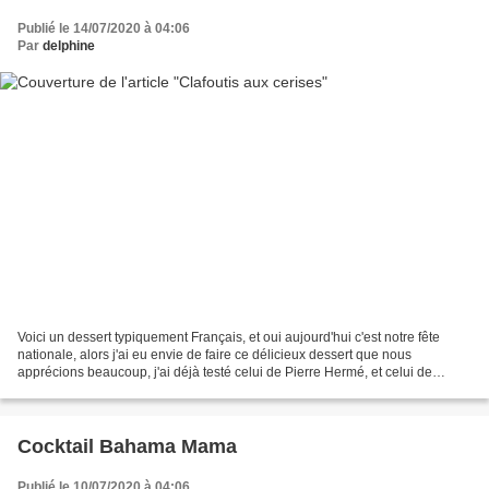
Publié le 14/07/2020 à 04:06
Par
delphine
Voici un dessert typiquement Français, et oui aujourd'hui c'est notre fête
nationale, alors j'ai eu envie de faire ce délicieux dessert que nous
apprécions beaucoup, j'ai déjà testé celui de Pierre Hermé, et celui de
Felder, mais en voici un plus traditionnel....
Cocktail Bahama Mama
Publié le 10/07/2020 à 04:06