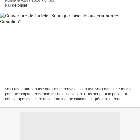
Publié le 01/07/2020 à 04:05
Par
delphine
Voici une gourmandise que l'on retrouve au Canada, voici donc une recette
pour accompagner Sophie et son association "Cuisiner pour la paix" qui
nous propose de faire un tour du monde culinaire. Ingrédients : Pour
environs 25 biscuits 240 g farine d’épeautre...