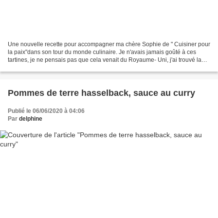
Une nouvelle recette pour accompagner ma chère Sophie de " Cuisiner pour
la paix"dans son tour du monde culinaire. Je n'avais jamais goûté à ces
tartines, je ne pensais pas que cela venait du Royaume- Uni, j'ai trouvé la
recette dans mon livre "Cours...
Pommes de terre hasselback, sauce au curry
Publié le 06/06/2020 à 04:06
Par
delphine