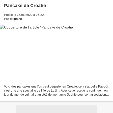
Pancake de Croatie
Publié le 25/06/2020 à 05:22
Par
delphine
Voici des pancakes que l'on peut déguster en Croatie, cela s'appelle Papuči,
c'est une une spécialité de l’île de Lošinj. Avec cette recette je continue mon
tour du monde culinaire au côté de mon amie Sophie pour son association "
Cuisiner pour la paix"...