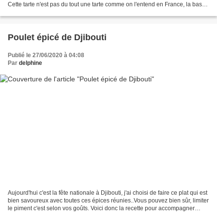
Cette tarte n'est pas du tout une tarte comme on l'entend en France, la base
n'est pas une pâte sablée...
Poulet épicé de Djibouti
Publié le 27/06/2020 à 04:08
Par
delphine
Aujourd'hui c'est la fête nationale à Djibouti, j'ai choisi de faire ce plat qui est
bien savoureux avec toutes ces épices réunies..Vous pouvez bien sûr, limiter
le piment c'est selon vos goûts. Voici donc la recette pour accompagner
Sophie et son association...