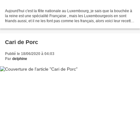
Aujourd'hui c'est la fête nationale au Luxembourg, je sais que la bouchée à
la reine est une spécialité Française , mais les Luxembourgeois en sont
friands aussi, et il ne les font pas comme les français, alors voici leur recette.
Je vous avoue j'ai acheté...
Cari de Porc
Publié le 18/06/2020 à 04:03
Par
delphine