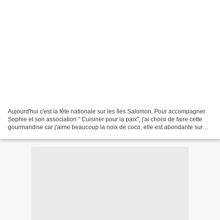
Aujourd'hui c'est la fête nationale sur les îles Salomon..Pour accompagner
Sophie et son association " Cuisiner pour la paix", j'ai choisi de faire cette
gourmandise car j'aime beaucoup la noix de coco, elle est abondante sur
cette île. Le recette n'indiquait...