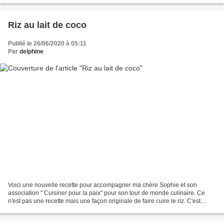
Riz au lait de coco
Publié le 26/06/2020 à 05:11
Par
delphine
Voici une nouvelle recette pour accompagner ma chère Sophie et son
association " Cuisiner pour la paix" pour son tour de monde culinaire. Ce
n'est pas une recette mais une façon originale de faire cuire le riz. C'est
l'aliment de base à Madagascar. Je...