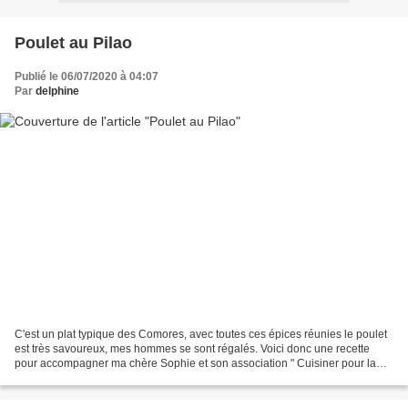
Poulet au Pilao
Publié le 06/07/2020 à 04:07
Par
delphine
C'est un plat typique des Comores, avec toutes ces épices réunies le poulet
est très savoureux, mes hommes se sont régalés. Voici donc une recette
pour accompagner ma chère Sophie et son association " Cuisiner pour la
paix" pour son tour de monde culinaire....