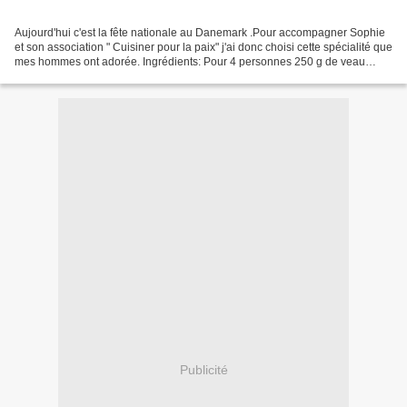
Aujourd'hui c'est la fête nationale au Danemark .Pour accompagner Sophie
et son association " Cuisiner pour la paix" j'ai donc choisi cette spécialité que
mes hommes ont adorée. Ingrédients: Pour 4 personnes 250 g de veau
haché 250 g de chair à saucisse...
Publicité