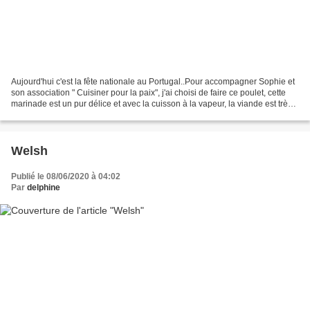
Aujourd'hui c'est la fête nationale au Portugal..Pour accompagner Sophie et
son association " Cuisiner pour la paix", j'ai choisi de faire ce poulet, cette
marinade est un pur délice et avec la cuisson à la vapeur, la viande est très
moelleuse. En dessert...
Welsh
Publié le 08/06/2020 à 04:02
Par
delphine