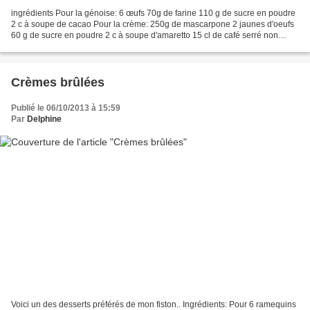
ingrédients Pour la génoise: 6 œufs 70g de farine 110 g de sucre en poudre
2 c à soupe de cacao Pour la crème: 250g de mascarpone 2 jaunes d'oeufs
60 g de sucre en poudre 2 c à soupe d'amaretto 15 cl de café serré non
sucré et refroidi + 3 c a soupe d'amaretto...
Crèmes brûlées
Publié le 06/10/2013 à 15:59
Par
Delphine
Voici un des desserts préférés de mon fiston.. Ingrédients: Pour 6 ramequins