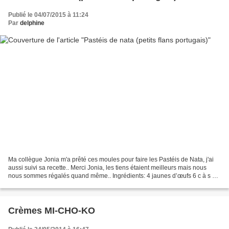
Publié le 04/07/2015 à 11:24
Par
delphine
Ma collègue Jonia m'a prêté ces moules pour faire les Pastéis de Nata, j'ai
aussi suivi sa recette.. Merci Jonia, les tiens étaient meilleurs mais nous
nous sommes régalés quand même.. Ingrédients: 4 jaunes d’œufs 6 c à s de
sucre vanillé 1 c à s de maïzena...
Crèmes MI-CHO-KO