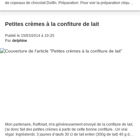
de copeaux de chocolat Dolfin. Préparation: Pour voir la préparation cliquer
sur CREME
Petites crèmes à la confiture de lait
Publié le 15/03/2014 à 10:25
Par
delphine
Mon partenaire, Raffolait, m'a généreusement envoyé de la confiture de lait,
j'ai donc fait des petites crèmes à partir de cette bonne confiture...Un vrai
régal. Ingrédients: 3 jaunes d’œufs 30 cl de lait entier (300g de lait) 40 g de
sucre 2 cuillères...