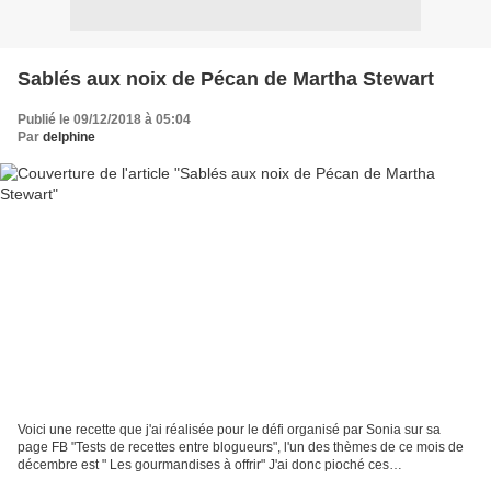
Sablés aux noix de Pécan de Martha Stewart
Publié le 09/12/2018 à 05:04
Par
delphine
Voici une recette que j'ai réalisée pour le défi organisé par Sonia sur sa
page FB "Tests de recettes entre blogueurs", l'un des thèmes de ce mois de
décembre est " Les gourmandises à offrir" J'ai donc pioché ces
gourmandises chez Jacqueline du superbe...