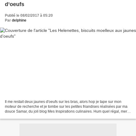
d’oeufs
Publié le 08/02/2017 à 05:20
Par
delphine
Il me restait deux jaunes d'oeufs sur les bras, alors hop je tape sur mon
moteur de recherche et je tombe sur les petites friandises réalisées par ma
douce Samar, du joli blog Mes Inspirations culinaires. Hum quel régal, merci
Samar, c'est un délice Je...