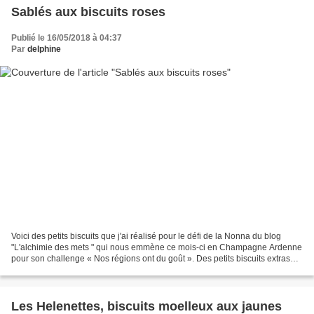
Sablés aux biscuits roses
Publié le 16/05/2018 à 04:37
Par
delphine
Voici des petits biscuits que j'ai réalisé pour le défi de la Nonna du blog
"L'alchimie des mets " qui nous emmène ce mois-ci en Champagne Ardenne
pour son challenge « Nos régions ont du goût ». Des petits biscuits extras
qui seront parfaits pour un petit...
Les Helenettes, biscuits moelleux aux jaunes