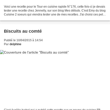
Voici une recette pour le Tour en cuisine rapide N°176, cette fois-ci je devais
tester une recette chez Jennelly, sur son blog Mes débuts. C'est Emy du blog
Cuisine 2 soeurs qui viendra tester une de mes recettes. J'ai choisi ces petits
biscuits qui me...
Biscuits au comté
Publié le 10/04/2015 à 14:54
Par
delphine
C'est Aurélie Isabel qui a publié cette recette sur un goupe de cuisine FB,