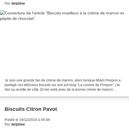
Par
delphine
Je suis une grande fan de crème de marron, alors lorsque Miam Ponpon a
partagé ces délicieux biscuits sur son joli blog "La cuisine de Ponpon", j'ai
mis sa recette de côté..Et me voilà avec de la bonne crème de marron
apportée par ma maman, alors hop...
Biscuits Citron Pavot
Publié le 19/12/2018 à 05:05
Par
delphine