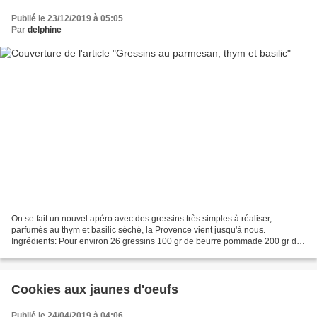
Publié le 23/12/2019 à 05:05
Par
delphine
On se fait un nouvel apéro avec des gressins très simples à réaliser,
parfumés au thym et basilic séché, la Provence vient jusqu'à nous.
Ingrédients: Pour environ 26 gressins 100 gr de beurre pommade 200 gr de
farine 50g d'eau 50g de parmesan 1 c à c...
Cookies aux jaunes d'oeufs
Publié le 24/04/2019 à 04:06