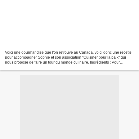
Voici une gourmandise que l'on retrouve au Canada, voici donc une recette
pour accompagner Sophie et son association "Cuisiner pour la paix" qui
nous propose de faire un tour du monde culinaire. Ingrédients : Pour
environs 25 biscuits 240 g farine d’épeautre...