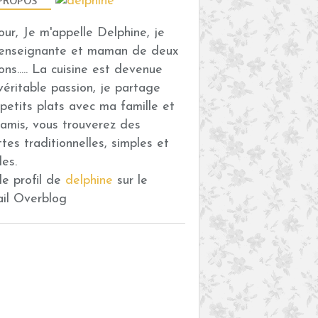
PROPOS
our, Je m'appelle Delphine, je
COOKIES
 enseignante et maman de deux
PISTACHE
ons..... La cuisine est devenue
CHOCOLAT
véritable passion, je partage
GOURMANDISES SUCRÉES
petits plats avec ma famille et
THERMOMIX
amis, vous trouverez des
ttes traditionnelles, simples et
des.
 le profil de
delphine
sur le
ail Overblog
GLACE
GOURMANDISES SUCRÉES
THERMOMIX
FRAMBOISE
PISTACHE
RAISIN