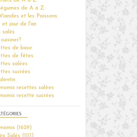
fruits de A à Z:
PANNA COTTA
légumes de A à Z:
PISTACHE
Viandes et les Poissons
CHOCOLAT
 et jour de l'an
VERRINES
s salés
GOURMANDISES SUCRÉES
cuisiner?
THERMOMIX
ttes de base
ttes de fêtes
ttes salées
ttes sucrées
alentin
POUR LES FÊTES
momix recettes salées
BÛCHES
momix recette sucrées
CHOCOLAT
PRALIN
TÉGORIES
PISTACHE
NOËL
rmomix
(1629)
GÉNOISE
irs Salés
(1111)