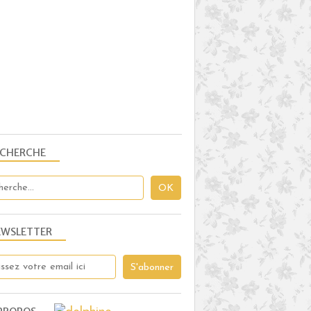
SANS CUISSON
PISTACHE
CITRON VERT
CHANTILLY
THERMOMIX
GOURMANDISES SUCRÉES
ECHERCHE
FINANCIER
GOURMANDISES SUCRÉES
PISTACHE
ABRICOTS
EWSLETTER
BLANCS D’ŒUFS
AMANDE
THERMOMIX