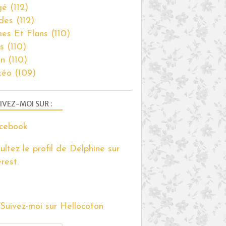
THERMOMIX
gé
(112)
des
(112)
es Et Flans
(110)
s
(110)
on
(110)
TARTES
kéo
(109)
GOURMANDISES SUCRÉES
CHOCOLAT
MENDIANT
IVEZ-MOI SUR :
FRUITS SECS
FIGUE
PISTACHE
ultez le profil de Delphine sur
AMANDE
rest.
NOIX
FINANCIERS
BLANCS D'OEUFS
CERISE
PISTACHE