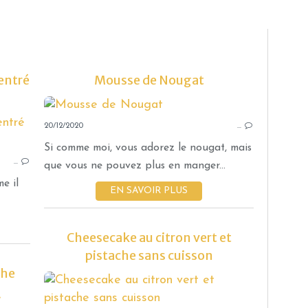
entré
Mousse de Nougat
20/12/2020
GÂTEAUX
…
GOURMANDISES SUCRÉES
Si comme moi, vous adorez le nougat, mais
…
MOELLEUX
que vous ne pouvez plus en manger...
PISTACHE
e il
EN SAVOIR PLUS
THERMOMIX
Cheesecake au citron vert et
pistache sans cuisson
che
GÂTEAUX