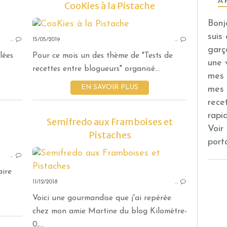
À 
CooKies à la Pistache
CRANBERRIES
Bonj
TARTES
suis
…
15/05/2019
ABRICOT
…
garç
PISTACHE
lées
Pour ce mois un des thème de "Tests de
une 
TROCADÉRO
recettes entre blogueurs" organisé...
mes 
PÂTE SUCRÉE
EN SAVOIR PLUS
mes 
MICHALAK
rece
THERMOMIX
rapi
Semifredo aux Framboises et
Voir
Pistaches
port
CAKE SUCRÉ
…
MINI
PISTACHE
aire
11/12/2018
FLEUR
…
BOUQUET
Voici une gourmandise que j'ai repérée
SUCRE MUSCOVADO
chez mon amie Martine du blog Kilomètre-
THERMOMIX
0,...