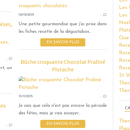
Les 
ABRICOT
Les 
PASSION
Les 
09/12/2015
NOËL
…
Noël
ises,
THERMOMIX
Une petite gourmandise que j'ai prise dans
Plat
les fiches recette de la dégustabox...
Que 
EN SAVOIR PLUS
POUR LES FÊTES
Rece
BÛCHES
Rece
…
EDELWEISS
Rece
Bûche croquante Chocolat Praliné
CHCOLAT BLANC
Rece
rt, un
Pistache
PISTACHE
St V
FRAMBOISE
Ther
NOËL
Ther
15/11/2015
THERMOMIX
…
hes
Je sais que cela n'est pas encore la période
CA
des fêtes, mais je vais essayer...
THERMOMIX
The
EN SAVOIR PLUS
…
GOURMANDISES SUCRÉES
Plais