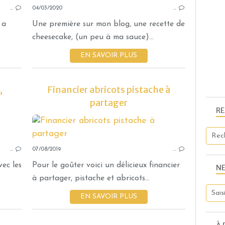
…
04/03/2020
PISTACHE
…
AMANDE
 a
Une première sur mon blog, une recette de
MASCOBADO
cheesecake, (un peu à ma sauce)...
GOURMANDISES SUCRÉES
EN SAVOIR PLUS
THERMOMIX
,
Financier abricots pistache à
partager
R
VERRINES
GOURMANDISES SUCRÉES
…
07/08/2019
FRUITS
…
MIEL
vec les
Pour le goûter voici un délicieux financier
N
BLANCS D'OEUFS
à partager, pistache et abricots...
YAOURT GREC
EN SAVOIR PLUS
SPÉCULOOS
CLÉMENTINE