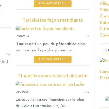
Allé
EN SAVOIR PLUS
BISCUITS
e
Sala
THERMOMIX
..
Crèm
GOURMANDISES SUCRÉES
Tartelettes façon mendiants
Pâte
FRIANDISES
Citr
Coo
17/09/2014
…
Il me restait un peu de pâte sablée alors
VERRINES
SU
pour ne pas la perdre j'ai réalisé...
…
MASCARPONE
EN SAVOIR PLUS
TIRAMISU
ts: 3
BISCUIT ROSE
Cons
PISTACHE
Financiers aux cerises et pistache
Pinte
FRAMBOISE
GOURMANDISES SUCRÉES
02/06/2014
…
Lorsque j'ai vu ces financiers sur le blog
de: Lolo et sa tambouille, j'ai...