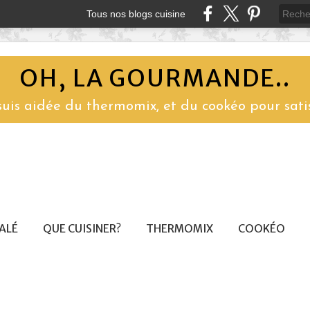
Tous nos blogs cuisine
OH, LA GOURMANDE..
 suis aidée du thermomix, et du cookéo pour sati
SALÉ
QUE CUISINER?
THERMOMIX
COOKÉO