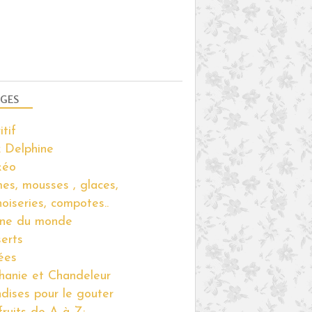
BÛCHE
POUR LES FÊTES
MASCARPONE
GES
POUR LES FÊTES
itif
MIEL
 Delphine
AMANDE
kéo
PISTACHE
es, mousses , glaces,
NOUGAT
noiseries, compotes..
FRIANDISES
ine du monde
GOURMANDISES SUCRÉES
erts
THERMOMIX
ées
hanie et Chandeleur
ndises pour le gouter