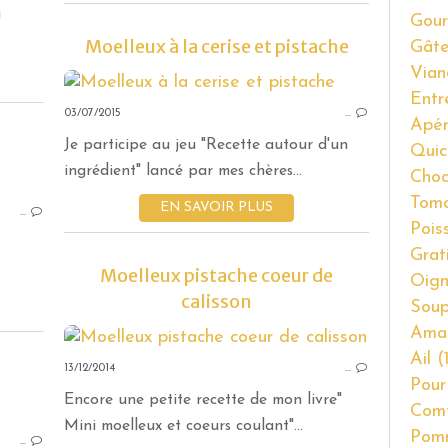
FRIANDISES
i
Gour
SABLÉ
Moelleux à la cerise et pistache
Gât
AMANDE
Vian
CHOCOLAT
Entr
03/07/2015
PISTACHE
…
Apér
Je participe au jeu "Recette autour d'un
Quic
ingrédient" lancé par mes chères...
Choc
GÂTEAUX
Tom
EN SAVOIR PLUS
…
THERMOMIX
Pois
PISTACHE
Grat
GOURMANDISES SUCRÉES
Moelleux pistache coeur de
Oig
calisson
Soup
Ama
Ail
(1
13/12/2014
…
Pour
Encore une petite recette de mon livre"
Com
AMARETTI
Mini moelleux et coeurs coulant"...
Pom
…
PISTACHE