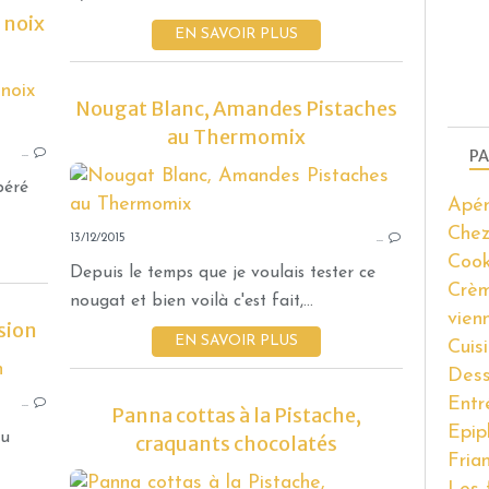
 noix
EN SAVOIR PLUS
GÂTEAUX
Nougat Blanc, Amandes Pistaches
GOURMANDISES SUCRÉES
au Thermomix
PA
…
THERMOMIX
BROWNIE
péré
Apér
PISTACHE
Chez
13/12/2015
NOIX DE PÉCAN
…
Coo
CHOCOLAT
Depuis le temps que je voulais tester ce
Crèm
nougat et bien voilà c'est fait,...
vien
sion
EN SAVOIR PLUS
Cuis
Dess
BÛCHES
Entr
…
POUR LES FÊTES
Panna cottas à la Pistache,
Epip
BISCUIT JOCONDE
eu
craquants chocolatés
Fria
PISTACHE