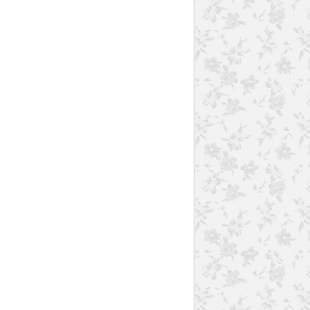
VERRINES
MOUSSE
NOUGAT
CHANTILLY
MASCARPONE
PISTACHE
AMANDE
GOURMANDISES SUCRÉES
THERMOMIX
CHEESECAKE
FROMAGE FRAIS