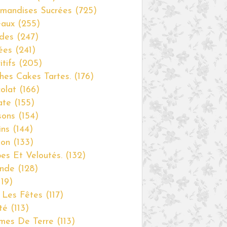
THERMOMIX
mandises Sucrées
(725)
eaux
(255)
des
(247)
FRIANDISES
ées
(241)
CERISE
itifs
(205)
PISTACHE
hes Cakes Tartes.
(176)
MOELLEUX
olat
(166)
BLANCS D'OEUFS
ate
(155)
THERMOMIX
sons
(154)
GOURMANDISES SUCRÉES
ins
(144)
non
(133)
es Et Veloutés.
(132)
nde
(128)
MOELLEUX
19)
PISTACHE
 Les Fêtes
(117)
CALISSON
té
(113)
GOURMANDISES SUCRÉES
mes De Terre
(113)