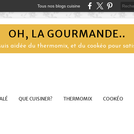
Tous nos blogs cuisine
OH, LA GOURMANDE..
 suis aidée du thermomix, et du cookéo pour sati
SALÉ
QUE CUISINER?
THERMOMIX
COOKÉO