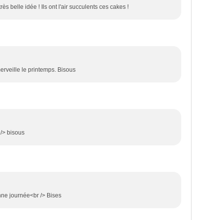
ès belle idée ! Ils ont l'air succulents ces cakes !
erveille le printemps. Bisous
 /> bisous
nne journée<br /> Bises