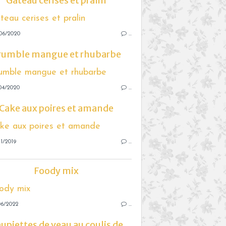
Gâteau cerises et pralin
06/2020
…
rumble mangue et rhubarbe
04/2020
…
Cake aux poires et amande
1/2019
…
Foody mix
06/2022
…
upiettes de veau au coulis de