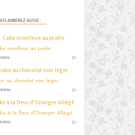
US AIMEREZ AUSSI :
Cake moelleux au pralin
1/2019
…
cake au chocolat noir léger
8/2019
…
ke à la fleur d'Oranger Allégé
5/2019
…