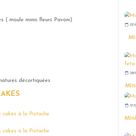
es ( moule minis fleurs Pavoni)
07/
Mi
28/
 natures décortiquées
Mini
CAKES
17/0
Mini