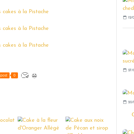
12/0
27/0
post
0
20/