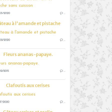
03/2020
…
teau à l'amande et pistache
02/2020
…
Fleurs ananas-papaye.
02/2015
…
Clafoutis aux cerises
07/2020
…