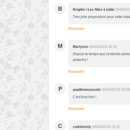
B
Brigitte / Les filles à table
04/04/20
Très jolie proposition pour cette batai
Répondre
M
Marlyzen
04/04/2019 18:53
Depuis le temps que j'entends parler
pistache !
Répondre
P
papillonmyosotis
04/04/2019 18:38
C'est trop bon !
Répondre
C
calinhorely
04/04/2019 15:11