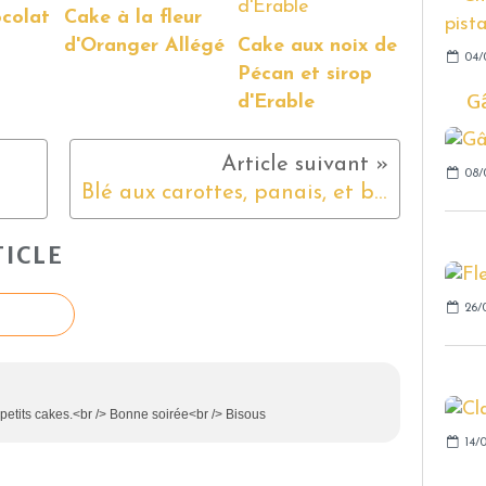
ocolat
Cake à la fleur
d'Oranger Allégé
Cake aux noix de
04/
Pécan et sirop
Gâ
d'Erable
08/
Blé aux carottes, panais, et bacon au cookéo
ICLE
26/
 petits cakes.<br /> Bonne soirée<br /> Bisous
14/