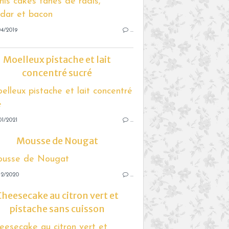
4/2019
…
Moelleux pistache et lait
concentré sucré
1/2021
…
Mousse de Nougat
12/2020
…
Cheesecake au citron vert et
pistache sans cuisson