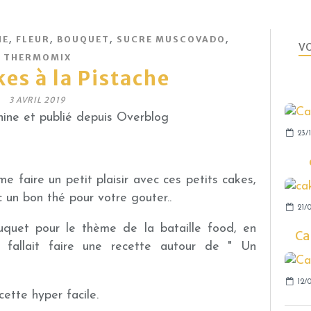
,
,
,
,
HE
FLEUR
BOUQUET
SUCRE MUSCOVADO
VO
THERMOMIX
kes à la Pistache
3 AVRIL 2019
ine et publié depuis Overblog
23/1
 me faire un petit plaisir avec ces petits cakes,
un bon thé pour votre gouter..
21/0
uquet pour le thème de la bataille food, en
Ca
il fallait faire une recette autour de " Un
12/0
ette hyper facile.