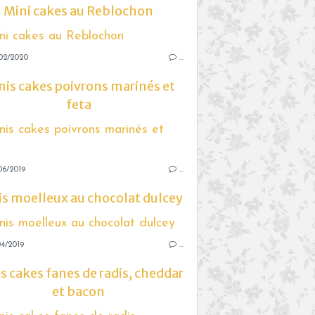
Mini cakes au Reblochon
02/2020
…
nis cakes poivrons marinés et
feta
06/2019
…
s moelleux au chocolat dulcey
4/2019
…
s cakes fanes de radis, cheddar
et bacon