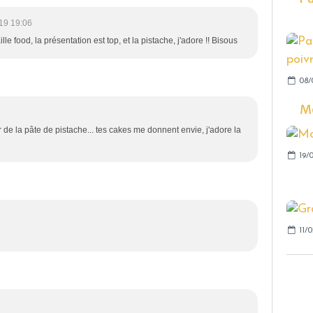
19 19:06
lle food, la présentation est top, et la pistache, j'adore !! Bisous
08/
Mo
 de la pâte de pistache... tes cakes me donnent envie, j'adore la
19/0
11/0