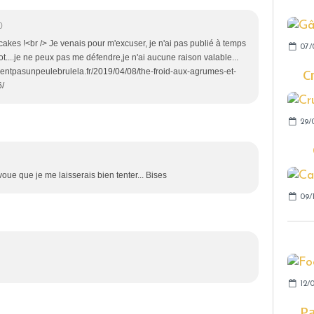
0
cakes !<br /> Je venais pour m'excuser, je n'ai pas publié à temps
07/
ot....je ne peux pas me défendre,je n'ai aucune raison valable...
nesentpasunpeulebrulela.fr/2019/04/08/the-froid-aux-agrumes-et-
C
6/
29/
'avoue que je me laisserais bien tenter... Bises
09/1
12/
Pa