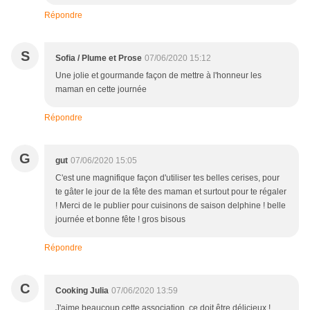
Répondre
S
Sofia / Plume et Prose
07/06/2020 15:12
Une jolie et gourmande façon de mettre à l'honneur les
maman en cette journée
Répondre
G
gut
07/06/2020 15:05
C'est une magnifique façon d'utiliser tes belles cerises, pour
te gâter le jour de la fête des maman et surtout pour te régaler
! Merci de le publier pour cuisinons de saison delphine ! belle
journée et bonne fête ! gros bisous
Répondre
C
Cooking Julia
07/06/2020 13:59
J'aime beaucoup cette association, ce doit être délicieux !