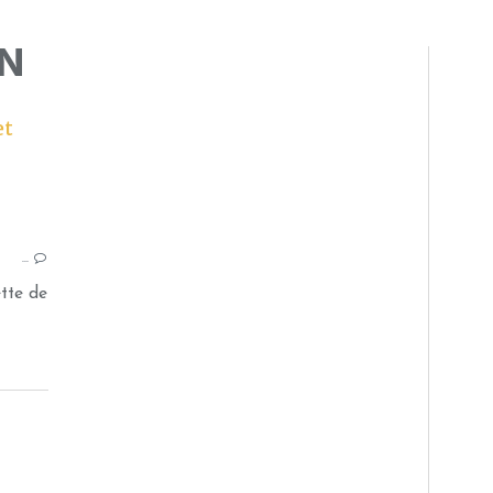
ON
et
CHEESECAKE
FROMAGE FRAIS
…
SANS CUISSON
PISTACHE
tte de
CITRON VERT
CHANTILLY
THERMOMIX
GOURMANDISES SUCRÉES