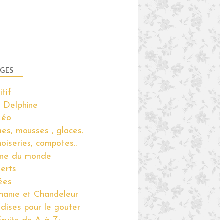
GES
itif
 Delphine
kéo
es, mousses , glaces,
noiseries, compotes..
ine du monde
erts
ées
hanie et Chandeleur
ndises pour le gouter