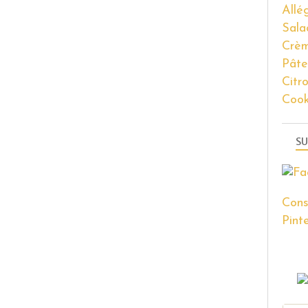
Allé
Sala
Crèm
Pâte
Citr
Coo
SU
Cons
Pinte