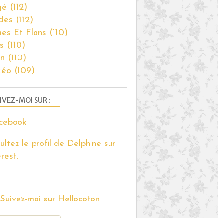
gé
(112)
des
(112)
es Et Flans
(110)
s
(110)
on
(110)
kéo
(109)
IVEZ-MOI SUR :
ultez le profil de Delphine sur
rest.