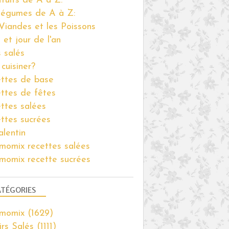
fruits de A à Z:
légumes de A à Z:
Viandes et les Poissons
 et jour de l'an
s salés
cuisiner?
ttes de base
ttes de fêtes
ttes salées
ttes sucrées
alentin
momix recettes salées
momix recette sucrées
TÉGORIES
rmomix
(1629)
irs Salés
(1111)