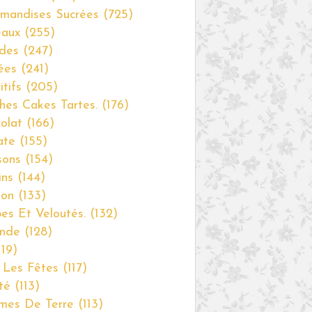
mandises Sucrées
(725)
eaux
(255)
des
(247)
ées
(241)
itifs
(205)
hes Cakes Tartes.
(176)
olat
(166)
ate
(155)
sons
(154)
ins
(144)
non
(133)
es Et Veloutés.
(132)
nde
(128)
19)
 Les Fêtes
(117)
té
(113)
mes De Terre
(113)