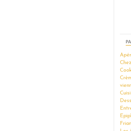
PA
Apér
Chez
Coo
Crèm
vien
Cuis
Dess
Entr
Epip
Fria