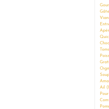
Gour
Gât
Vian
Entr
Apér
Quic
Choc
Tom
Pois
Grat
Oig
Soup
Ama
Ail
(1
Pour
Com
Pom