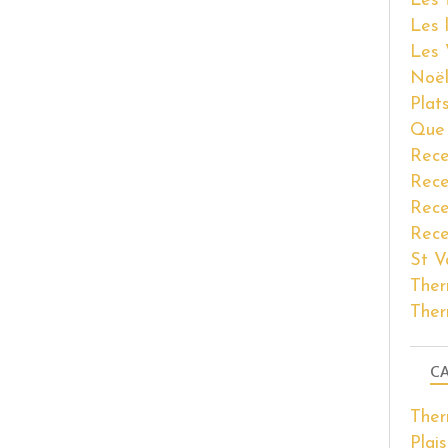
Les 
Les 
Les 
Noël
Plat
Que 
Rece
Rece
Rece
Rece
St V
Ther
Ther
CA
The
Plais