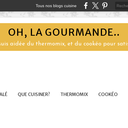
Tous nos blogs cuisine
OH, LA GOURMANDE..
 suis aidée du thermomix, et du cookéo pour sati
SALÉ
QUE CUISINER?
THERMOMIX
COOKÉO