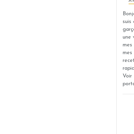
À 
Bonj
suis
garç
une 
mes 
mes 
rece
rapi
Voir
port