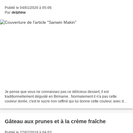
Publié le 04/01/2020 à 05:06
Par
delphine
Je pense que vous ne connaissez pas ce délicieux dessert, il est
traditionnellement dégusté en Birmanie.. Normalement il n'a pas cette
couleur dorée, c'est le sucre non raffiné qui lui donne cette couleur, avec du
sucre en poudre semoule il sera blanc...
Gâteau aux prunes et à la crème fraîche
Publié le 27/07/2019 à 04:03