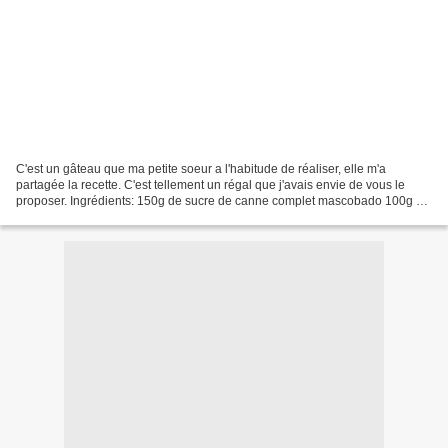
C'est un gâteau que ma petite soeur a l'habitude de réaliser, elle m'a
partagée la recette. C'est tellement un régal que j'avais envie de vous le
proposer. Ingrédients: 150g de sucre de canne complet mascobado 100g de
beurre très mou 85g de pâte de pistache...