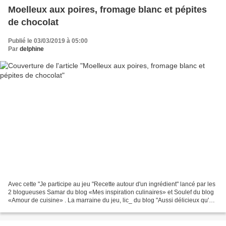
Moelleux aux poires, fromage blanc et pépites
de chocolat
Publié le 03/03/2019 à 05:00
Par
delphine
Avec cette "Je participe au jeu "Recette autour d'un ingrédient" lancé par les
2 blogueuses Samar du blog «Mes inspiration culinaires» et Soulef du blog
«Amour de cuisine» . La marraine du jeu, lic_ du blog "Aussi délicieux qu'un
gâteau" a choisi comme...