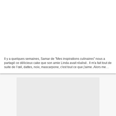
Il y a quelques semaines, Samar de "Mes inspirations culinaires" nous a
partagé ce délicieux cake que son amie Linda avait réalisé.. Il m'a fait tout de
suite de l’œil, dattes, noix, mascarpone, c'est tout ce que j'aime..Alors me
voici enfin en cuisine...