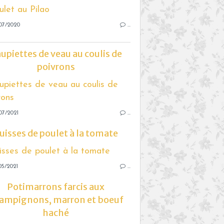
07/2020
…
upiettes de veau au coulis de
poivrons
07/2021
…
uisses de poulet à la tomate
05/2021
…
Potimarrons farcis aux
ampignons, marron et boeuf
haché