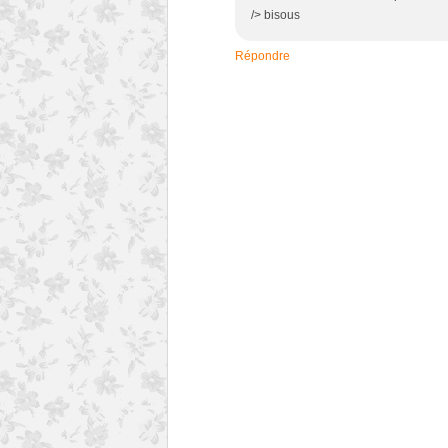
/> bisous
Répondre