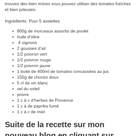
trouvez des bien mûres vous pouvez utiliser des tomates fraîches
et bien juteuses.
Ingrédients: Pour 5 assiettes
800g de morceaux assortis de poulet
huile d'olive
4 oignons
2 gousses d'ail
1/2 poivron vert
1/2 poivron rouge
1/2 poivron jaune
1 boite de 400ml de tomates concassées au jus
150g de chorizo doux
5 cl de vin blanc
sel du soleil
poivre
1 c à c d'herbes de Provence
1 c à de paprika fumé
1 c à c de miel
Suite de la recette sur mon
nouveau blog en cliquant sur