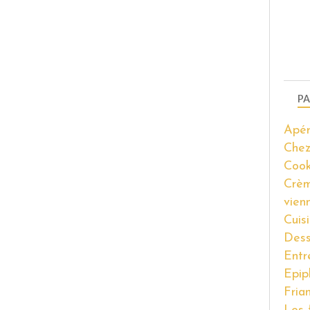
PA
Apér
Chez
Coo
Crèm
vien
Cuis
Dess
Entr
Epip
Fria