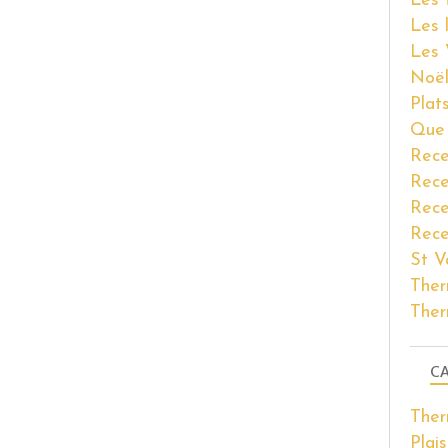
Les 
Les 
Les 
Noël
Plat
Que 
Rece
Rece
Rece
Rece
St V
Ther
Ther
CA
The
Plais