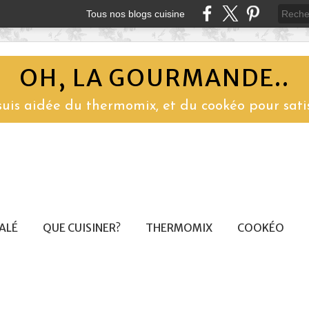
Tous nos blogs cuisine
OH, LA GOURMANDE..
 suis aidée du thermomix, et du cookéo pour sati
SALÉ
QUE CUISINER?
THERMOMIX
COOKÉO