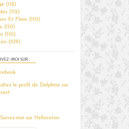
gé
(112)
des
(112)
es Et Flans
(110)
s
(110)
on
(110)
kéo
(109)
IVEZ-MOI SUR :
ultez le profil de Delphine sur
rest.