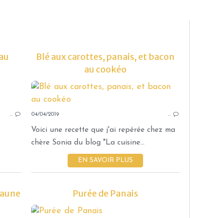
 au
Blé aux carottes, panais, et bacon
au cookéo
GRATINS
POTIRON
…
04/04/2019
PANAIS
…
CHÈVRE
Voici une recette que j'ai repérée chez ma
FROMAGE
chère Sonia du blog "La cuisine...
NOISETTE
EN SAVOIR PLUS
CRÈME
PLAISIRS SALÉS
jaune
Purée de Panais
ACCOMPAGNEMENT