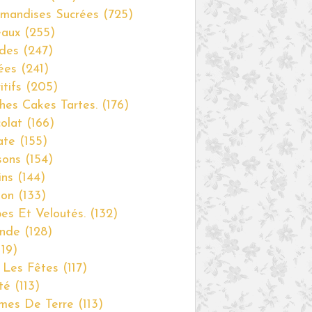
mandises Sucrées
(725)
eaux
(255)
des
(247)
ées
(241)
itifs
(205)
hes Cakes Tartes.
(176)
olat
(166)
ate
(155)
sons
(154)
ins
(144)
non
(133)
es Et Veloutés.
(132)
nde
(128)
19)
 Les Fêtes
(117)
té
(113)
mes De Terre
(113)