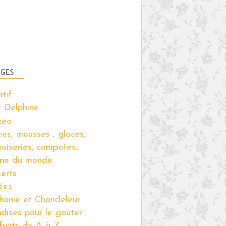
GES
itif
 Delphine
kéo
es, mousses , glaces,
noiseries, compotes..
ine du monde
erts
ées
hanie et Chandeleur
ndises pour le gouter