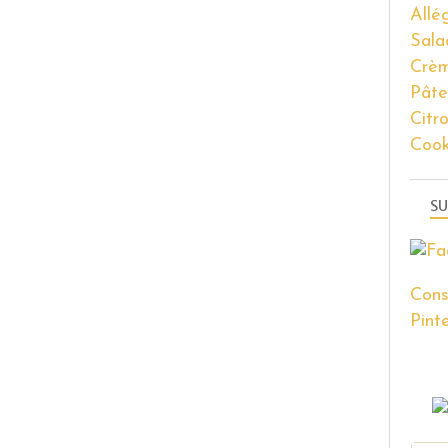
Allé
Sala
Crèm
Pâte
Citr
Coo
SU
Cons
Pinte