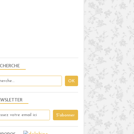
PLAISIRS SALÉS
THERMOMIX
PURÉE
NAVET
CAROTTE
PANAIS
POMMES DE TERRE
ECHERCHE
EWSLETTER