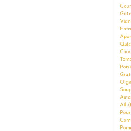
Gour
Gât
Vian
Entr
Apér
Quic
Choc
Tom
Pois
Grat
Oig
Soup
Ama
Ail
(1
Pour
Com
Pom