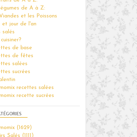
fruits de A à Z:
légumes de A à Z:
Viandes et les Poissons
 et jour de l'an
s salés
cuisiner?
ttes de base
ttes de fêtes
ttes salées
ttes sucrées
alentin
momix recettes salées
momix recette sucrées
TÉGORIES
rmomix
(1629)
irs Salés
(1111)