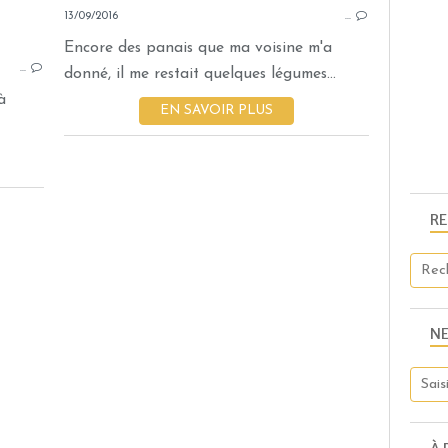
13/09/2016
SALADES
…
ENTRÉES
Encore des panais que ma voisine m'a
…
CAROTTE
donné, il me restait quelques légumes...
PANAIS
à
EN SAVOIR PLUS
MOUTARDE
VINAIGRE DE CIDRE
FROMAGE BLANC
RÂPÉ
R
RAISIN BLOND
N