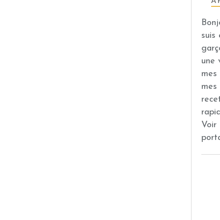
À 
Bonj
suis
garç
une 
mes 
mes 
rece
rapi
Voir
port