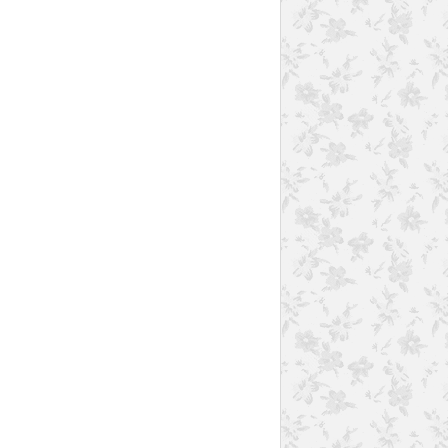
CAROTTE
PANAIS
BLÉ
BACON
ONE POT
VIANDES
PLAISIRS SALÉS
CUMIN
PERSILLADE
ACCOMPAGNEMENT