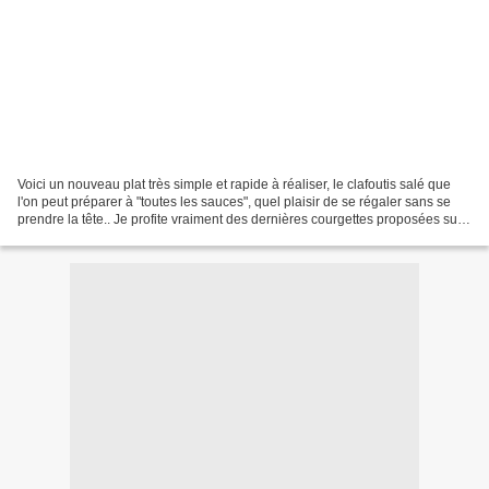
Voici un nouveau plat très simple et rapide à réaliser, le clafoutis salé que
l'on peut préparer à "toutes les sauces", quel plaisir de se régaler sans se
prendre la tête.. Je profite vraiment des dernières courgettes proposées sur
les étals, j'en profite...