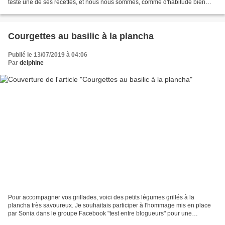
testé une de ses recettes, et nous nous sommes, comme d'habitude bien
régalés, merci Sonia et joyeux...
Courgettes au basilic à la plancha
Publié le 13/07/2019 à 04:06
Par
delphine
Pour accompagner vos grillades, voici des petits légumes grillés à la
plancha très savoureux. Je souhaitais participer à l'hommage mis en place
par Sonia dans le groupe Facebook "test entre blogueurs" pour une
blogueuse partie beaucoup trop tôt Laurence...