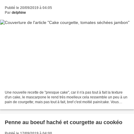
Publié le 20/09/2019 à 04:05
Par
delphine
Une nouvelle recette de "presque cake", car il n'a pas tout à fait la texture
d'un cake, le mascarpone le rend très moelleux cela ressemble un peu à un
pain de courgette; mais pas tout à fait, bref c'est moitié pain/cake. Vous
pourrez le proposer en entrée...
Penne au boeuf haché et courgette au cookéo
Publié le 17/09/2019 à 04:00