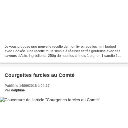
Je vous propose une nouvelle recette de mon livre, recettes mini budget
avec Cookéo. Une recette toute simple à réaliser et très gouteuse avec ces
saveurs d'Asie. Ingrédients: 250g de nouilles chinois 1 oignon 1 carotte 1
grosse courgette 3 filets de...
Courgettes farcies au Comté
Publié le 14/09/2018 à 04:17
Par
delphine