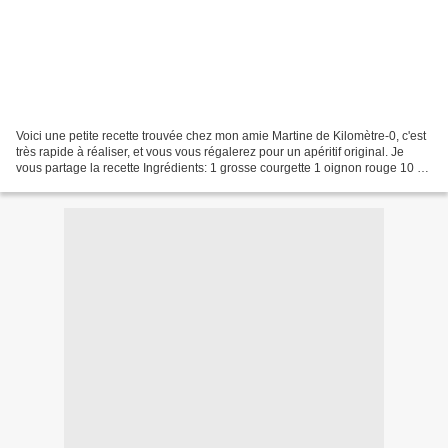
Voici une petite recette trouvée chez mon amie Martine de Kilomètre-0, c'est
très rapide à réaliser, et vous vous régalerez pour un apéritif original. Je
vous partage la recette Ingrédients: 1 grosse courgette 1 oignon rouge 10 g
d'huile d'olive 1 œuf...