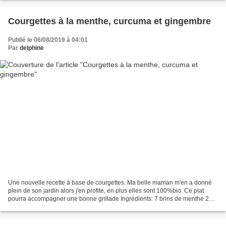
Courgettes à la menthe, curcuma et gingembre
Publié le 06/08/2019 à 04:01
Par
delphine
Une nouvelle recette à base de courgettes. Ma belle maman m'en a donné
plein de son jardin alors j'en profite, en plus elles sont 100%bio. Ce plat
pourra accompagner une bonne grillade Ingrédients: 7 brins de menthe 2
gousses d'ail fumée 50g d'huile d'olive...