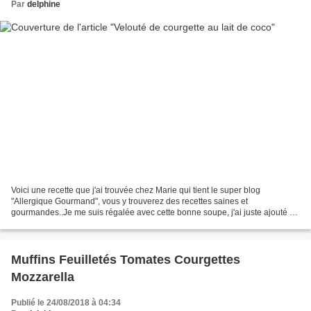
Par
delphine
Voici une recette que j'ai trouvée chez Marie qui tient le super blog
"Allergique Gourmand", vous y trouverez des recettes saines et
gourmandes..Je me suis régalée avec cette bonne soupe, j'ai juste ajouté un
oignon..Merci Marie. Ingrédients: 1 oignon...
Muffins Feuilletés Tomates Courgettes
Mozzarella
Publié le 24/08/2018 à 04:34