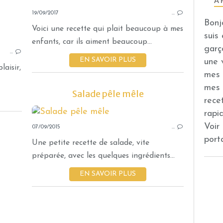
À 
19/09/2017
…
Bonj
Voici une recette qui plait beaucoup à mes
suis
TARTINES ET SANDWICHS
enfants, car ils aiment beaucoup...
garç
…
PLAISIRS SALÉS
EN SAVOIR PLUS
une 
AUBERGINE
laisir,
mes 
PAIN
mes 
Salade pêle mêle
AIL
rece
MOZZARELLA
rapi
PIGNON DE PIN
Voir
07/09/2015
…
port
Une petite recette de salade, vite
préparée, avec les quelques ingrédients...
EN SAVOIR PLUS