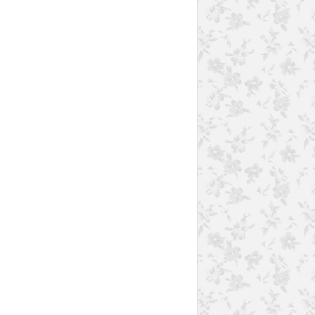
QUICHES CAKES TARTES.
POIVRON
THON
PARMESAN
PROVENCE
PIGNON DE PIN
THERMOMIX
SALADES