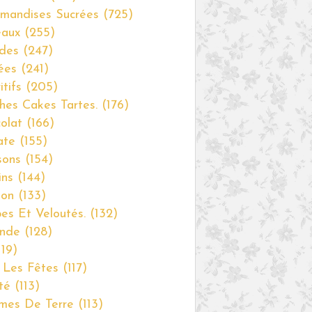
mandises Sucrées
(725)
eaux
(255)
des
(247)
ées
(241)
itifs
(205)
hes Cakes Tartes.
(176)
olat
(166)
ate
(155)
sons
(154)
ins
(144)
non
(133)
es Et Veloutés.
(132)
nde
(128)
19)
 Les Fêtes
(117)
té
(113)
mes De Terre
(113)