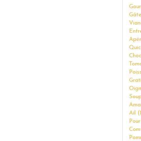
Gour
Gât
Vian
Entr
Apér
Quic
Choc
Tom
Pois
Grat
Oig
Soup
Ama
Ail
(1
Pour
Com
Pom