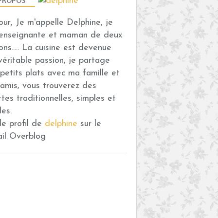
PROPOS
VIANDES
PLAISIRS SALÉS
our, Je m'appelle Delphine, je
POULET
 enseignante et maman de deux
ÉPICE
ons..... La cuisine est devenue
COLOMBO
véritable passion, je partage
OIGNON
petits plats avec ma famille et
PIMENT
amis, vous trouverez des
ABRICOT
ttes traditionnelles, simples et
PIGNON DE PIN
des.
ENTRÉES
 le profil de
delphine
sur le
SALADES
ail Overblog
MÂCHE
TOMATE
MAÏS
CANARD
BALSAMIQUE
PIGNON DE PIN
OEUFS