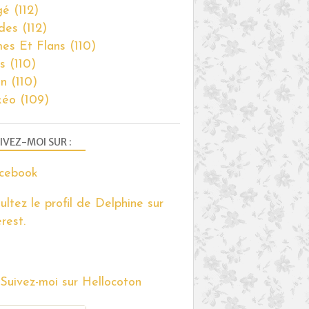
gé
(112)
des
(112)
es Et Flans
(110)
s
(110)
on
(110)
kéo
(109)
IVEZ-MOI SUR :
ultez le profil de Delphine sur
rest.