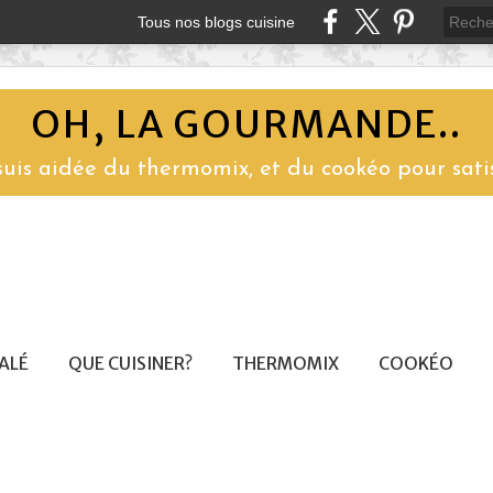
Tous nos blogs cuisine
OH, LA GOURMANDE..
 suis aidée du thermomix, et du cookéo pour sati
SALÉ
QUE CUISINER?
THERMOMIX
COOKÉO