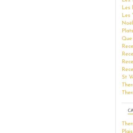
Les 
Les 
Les 
Noël
Plat
Que 
Rece
Rece
Rece
Rece
St V
Ther
Ther
CA
The
Plais