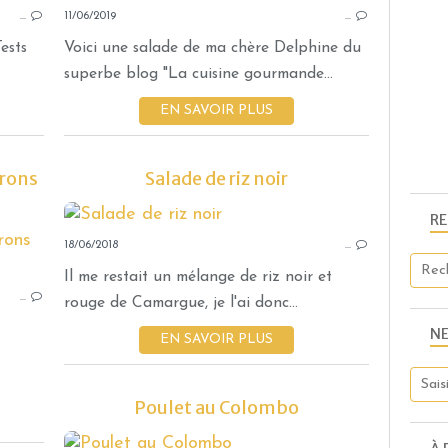
…
11/06/2019
PIGNON DE PIN
…
PARMESAN
ests
Voici une salade de ma chère Delphine du
THYM
superbe blog "La cuisine gourmande...
PESTO ROSSO
EN SAVOIR PLUS
APÉRITIFS
TARTINADE
rrons
Salade de riz noir
THERMOMIX
R
18/06/2018
SOUPES ET VELOUTÉS.
…
PLAISIRS SALÉS
Il me restait un mélange de riz noir et
…
THERMOMIX
rouge de Camargue, je l'ai donc...
POTIMARRON
N
EN SAVOIR PLUS
MARRON
CUMIN
Poulet au Colombo
PIGNON DE PIN