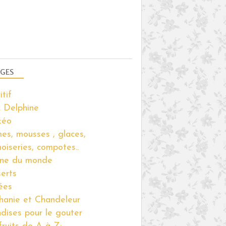
GES
itif
 Delphine
kéo
es, mousses , glaces,
noiseries, compotes..
ine du monde
erts
ées
hanie et Chandeleur
ndises pour le gouter