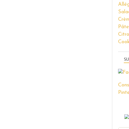
Allé
Sala
Crèm
Pâte
Citr
Coo
SU
Cons
Pinte