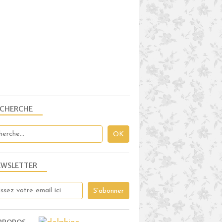
ENTRÉES
CHOU ROUGE
CAROTTE
PIGNON DE PIN
SÉSAME
CIBOULETTE
OIGNON ROUGE
ECHERCHE
SALADES
ENTRÉES
PLAISIRS SALÉS
RIZ
TOMATE
EWSLETTER
RADIS
PIGNON DE PIN
PIMENT
PERSIL