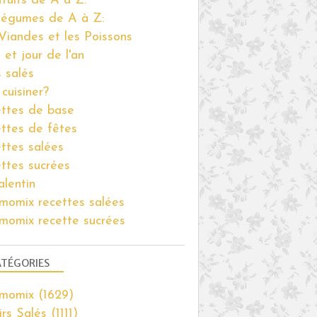
fruits de A à Z:
légumes de A à Z:
Viandes et les Poissons
 et jour de l'an
s salés
cuisiner?
ttes de base
ttes de fêtes
ttes salées
ttes sucrées
alentin
momix recettes salées
momix recette sucrées
TÉGORIES
rmomix
(1629)
irs Salés
(1111)