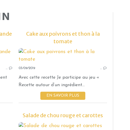
IN
iande
Cake aux poivrons et thon à la
tomate
CHOU
CHOU ROMANESCO
…
03/09/2019
QUICHES CAKES TARTES.
…
CAROTTE
ment
Avec cette recette Je participe au jeu «
GRISON
Recette autour d’un ingrédient...
COMTÉ
EN SAVOIR PLUS
PIGNON DE PIN
THERMOMIX
Salade de chou rouge et carottes
COOKÉO
TOMATES SÉCHÉES