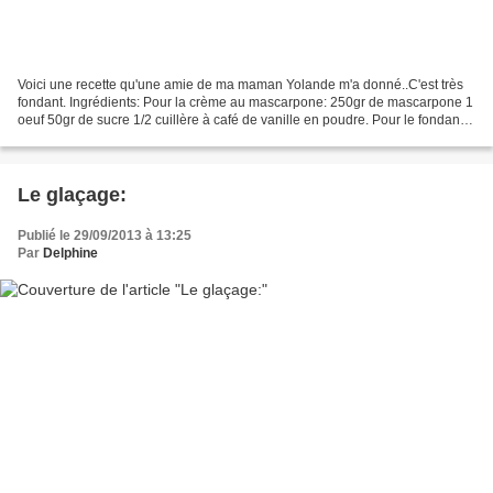
Voici une recette qu'une amie de ma maman Yolande m'a donné..C'est très
fondant. Ingrédients: Pour la crème au mascarpone: 250gr de mascarpone 1
oeuf 50gr de sucre 1/2 cuillère à café de vanille en poudre. Pour le fondant
chocolat 200gr de chocolat noir...
Le glaçage:
Publié le 29/09/2013 à 13:25
Par
Delphine