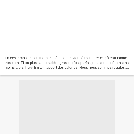
En ces temps de confinement où la farine vient à manquer ce gâteau tombe
très bien..Et en plus sans matière grasse, c'est parfait, nous nous dépensons
moins alors il faut limiter l'apport des calories. Nous nous sommes régalés,
c'est une recette parfaite...