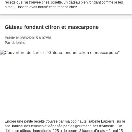
recette que j'ai trouvée chez Josette, un gâteau bien fondant comme je les
aime.... Josette avait trouvé cette recette chez
http://sucresalesmomo.canalblog.com, encore merci pour...
Gâteau fondant citron et mascarpone
Publié le 08/02/2015 à 07:56
Par
delphine
Encore une petite recette trouvée par ma copinaute Isabelle Lapierre, sur le
site Journal des femmes et déposée par les gourmandises d'Armelle... Un
délice ce gâteau. Ingrédients: 125 g de beurre 3 jaunes d’œufs + 1 œuf 150