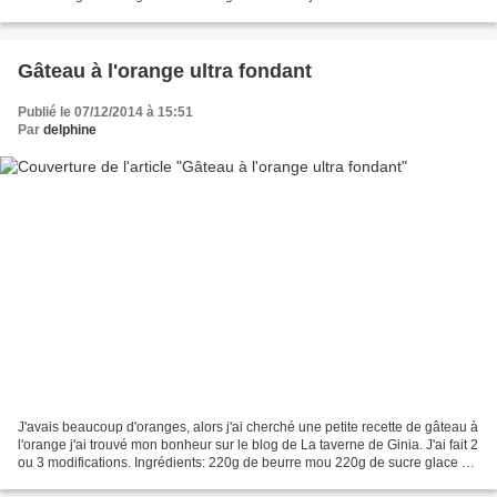
g de sucre en poudre 200 g...
Gâteau à l'orange ultra fondant
Publié le 07/12/2014 à 15:51
Par
delphine
J'avais beaucoup d'oranges, alors j'ai cherché une petite recette de gâteau à
l'orange j'ai trouvé mon bonheur sur le blog de La taverne de Ginia. J'ai fait 2
ou 3 modifications. Ingrédients: 220g de beurre mou 220g de sucre glace 4
oeufs, jaunes et blancs...