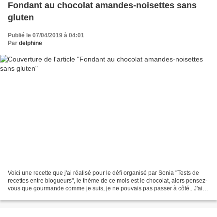
Fondant au chocolat amandes-noisettes sans
gluten
Publié le 07/04/2019 à 04:01
Par
delphine
Voici une recette que j'ai réalisé pour le défi organisé par Sonia "Tests de
recettes entre blogueurs", le thème de ce mois est le chocolat, alors pensez-
vous que gourmande comme je suis, je ne pouvais pas passer à côté.. J'ai
donc été piocher une recette...