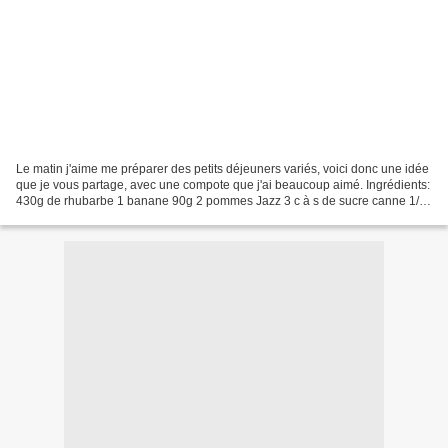
Le matin j'aime me préparer des petits déjeuners variés, voici donc une idée
que je vous partage, avec une compote que j'ai beaucoup aimé. Ingrédients:
430g de rhubarbe 1 banane 90g 2 pommes Jazz 3 c à s de sucre canne 1/2
c à c d'extrait de vanille....