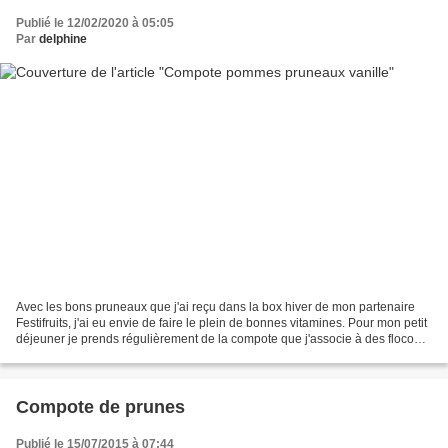
Publié le 12/02/2020 à 05:05
Par
delphine
Avec les bons pruneaux que j'ai reçu dans la box hiver de mon partenaire
Festifruits, j'ai eu envie de faire le plein de bonnes vitamines. Pour mon petit
déjeuner je prends régulièrement de la compote que j'associe à des flocons
d'avoine, je me régale...
Compote de prunes
Publié le 15/07/2015 à 07:44