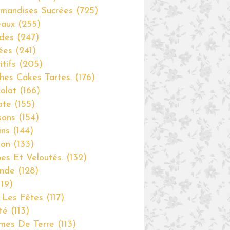
mandises Sucrées
(725)
eaux
(255)
des
(247)
ées
(241)
itifs
(205)
hes Cakes Tartes.
(176)
olat
(166)
ate
(155)
sons
(154)
ins
(144)
non
(133)
es Et Veloutés.
(132)
nde
(128)
19)
 Les Fêtes
(117)
té
(113)
mes De Terre
(113)