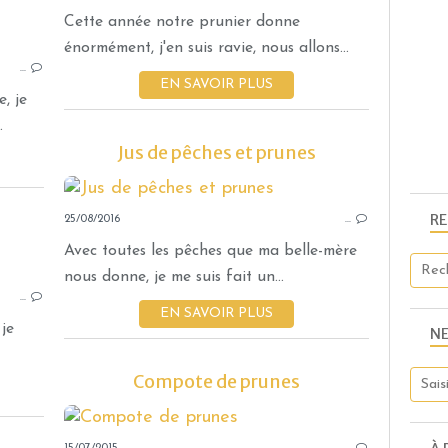
CONFITURES ET COMPOTES
Cette année notre prunier donne
THERMOMIX
énormément, j'en suis ravie, nous allons...
…
PRUNE
EN SAVOIR PLUS
KIWI
, je
.
Jus de pêches et prunes
R
25/08/2016
…
Avec toutes les pêches que ma belle-mère
GÂTEAUX
nous donne, je me suis fait un...
…
PRUNE
EN SAVOIR PLUS
FACILE
 je
N
THERMOMIX
Compote de prunes
GOURMANDISES SUCRÉES