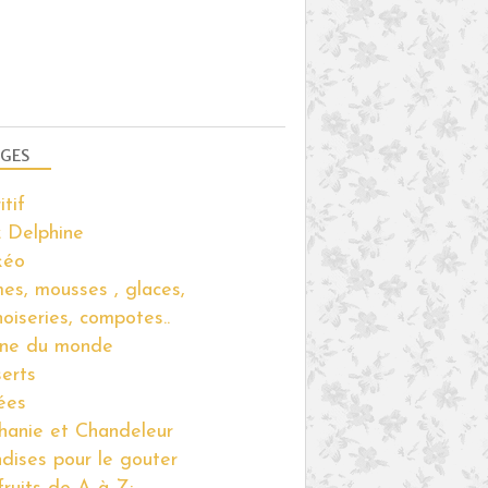
GOURMANDISES SUCRÉES
THERMOMIX
CLAFOUTIS
PRUNE
GES
itif
 Delphine
kéo
es, mousses , glaces,
noiseries, compotes..
ine du monde
erts
ées
hanie et Chandeleur
ndises pour le gouter