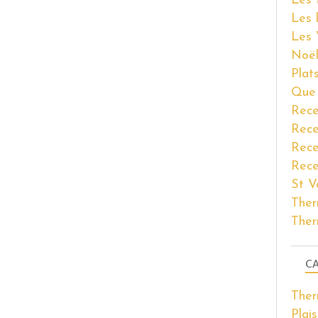
Les 
Les 
Les 
Noël
Plat
Que 
Rece
Rece
Rece
Rece
St V
Ther
Ther
CA
The
Plais