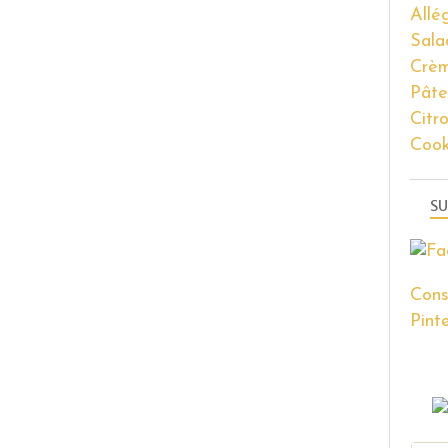
Allé
Sala
Crèm
Pâte
Citr
Coo
SU
Cons
Pinte