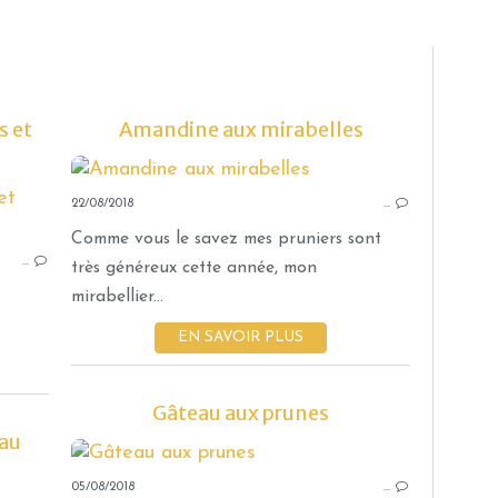
 et
Amandine aux mirabelles
22/08/2018
CONFITURES ET COMPOTES
…
THERMOMIX
Comme vous le savez mes pruniers sont
…
GOURMANDISES SUCRÉES
très généreux cette année, mon
POMME
mirabellier...
PRUNE
EN SAVOIR PLUS
CANNELLE
MIEL
Gâteau aux prunes
VANILLE
 au
05/08/2018
…