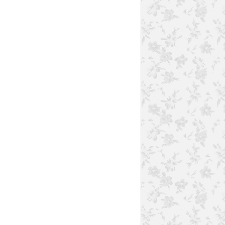
GÂTEAUX
GOURMANDISES SUCRÉES
THERMOMIX
ALLÉGÉ
MIRABELLE
PRUNE
AMANDE
GÂTEAUX
GOURMANDISES SUCRÉES