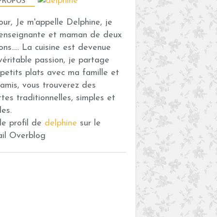
PROPOS
PRUNE
MIEL
our, Je m'appelle Delphine, je
THERMOMIX
 enseignante et maman de deux
ons..... La cuisine est devenue
véritable passion, je partage
petits plats avec ma famille et
amis, vous trouverez des
ttes traditionnelles, simples et
TARTES
des.
GOURMANDISES SUCRÉES
 le profil de
delphine
sur le
THERMOMIX
ail Overblog
CRUMBLE
PRUNE
GÂTEAUX