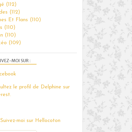
gé
(112)
des
(112)
es Et Flans
(110)
s
(110)
on
(110)
kéo
(109)
IVEZ-MOI SUR :
ultez le profil de Delphine sur
rest.