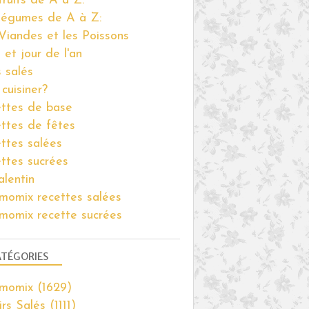
fruits de A à Z:
légumes de A à Z:
Viandes et les Poissons
 et jour de l'an
s salés
cuisiner?
ttes de base
ttes de fêtes
ttes salées
ttes sucrées
alentin
momix recettes salées
momix recette sucrées
TÉGORIES
rmomix
(1629)
irs Salés
(1111)