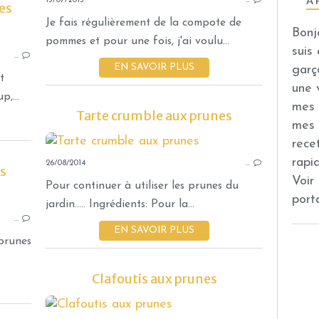
À 
15/07/2015
…
es
Je fais régulièrement de la compote de
Bonj
CONFITURES ET COMPOTES
pommes et pour une fois, j'ai voulu...
suis
…
THERMOMIX
EN SAVOIR PLUS
garç
PRUNE
t
une 
VANILLE
,...
mes 
Tarte crumble aux prunes
mes 
rece
rapi
26/08/2014
…
s
Voir
Pour continuer à utiliser les prunes du
port
TARTES
jardin..... Ingrédients: Pour la...
…
THERMOMIX
EN SAVOIR PLUS
GOURMANDISES SUCRÉES
 prunes
AMANDE
Clafoutis aux prunes
PRUNE