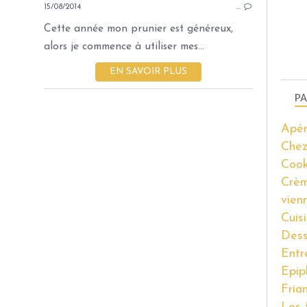
15/08/2014
…
Cette année mon prunier est généreux,
alors je commence à utiliser mes...
EN SAVOIR PLUS
PA
Apér
Chez
Coo
Crèm
vien
Cuis
Dess
Entr
Epip
Fria