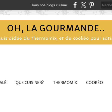
Tous nos blogs cuisine
OH, LA GOURMANDE..
 suis aidée du thermomix, et du cookéo pour sati
SALÉ
QUE CUISINER?
THERMOMIX
COOKÉO