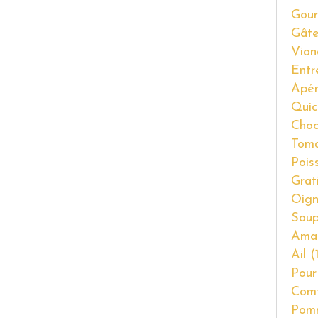
Gour
Gât
Vian
Entr
Apér
Quic
Choc
Tom
Pois
Grat
Oig
Soup
Ama
Ail
(1
Pour
Com
Pom