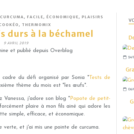
,
,
,
CURCUMA
FACILE
ÉCONOMIQUE
PLAISIRS
VO
,
COOKÉO
THERMOMIX
s durs à la béchamel
De
9 AVRIL 2019
ine et publié depuis Overblog
24/1
Gra
e cadre du défi organisé par Sonia "
Tests de
euxième thème du mois est "les œufs".
06/
z Vanessa, j'adore son blog "
Popote de petit-
G
t forcément plaire à mon fils ainé qui adore les
tte simple, efficace, et économique.
 verte, et j'ai mis une pointe de curcuma.