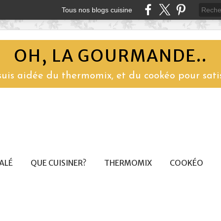
Tous nos blogs cuisine
OH, LA GOURMANDE..
 suis aidée du thermomix, et du cookéo pour sati
SALÉ
QUE CUISINER?
THERMOMIX
COOKÉO