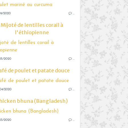
09/2020
…
Mijoté de lentilles corail à
l'éthiopienne
05/2020
…
fé de poulet et patate douce
04/2020
…
hicken bhuna (Bangladesh)
03/2020
…