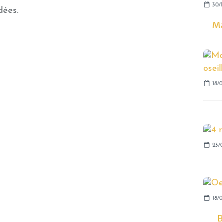
30/
dées.
Ma
18/
23/
18/0
B