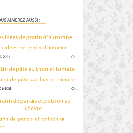
US AIMEREZ AUSSI :
s idées de gratin d'automne
1/2024
…
tin de pâte au thon et tomate
04/2021
…
ratin de panais et potiron au
chèvre