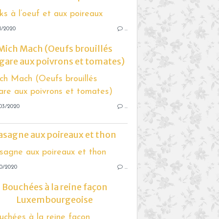
1/2020
…
Mich Mach (Oeufs brouillés
gare aux poivrons et tomates)
03/2020
…
asagne aux poireaux et thon
10/2020
…
Bouchées à la reine façon
Luxembourgeoise