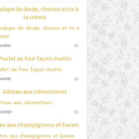
alope de dinde, chorizo et riz à
la crème
9/2021
…
Poulet au four façon risotto
04/2021
…
Gâteau aux clémentines
12/2020
…
es aux champignons et bacon