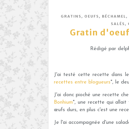
,
,
,
GRATINS
OEUFS
BÉCHAMEL
,
SALÉS
Gratin d'oeuf
Rédigé par delph
J'ai testé cette recette dans l
recettes entre blogueurs
", le d
J'ai donc pioché une recette che
Bonhium
", une recette qui allai
œufs durs, en plus c'est une rece
Je l'ai accompagnée d'une salade