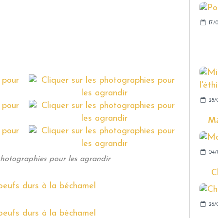
17/
28/
Ma
04/
photographies pour les agrandir
C
26/