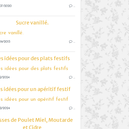
07/2020
…
Sucre vanillé.
09/2013
…
s idées pour des plats festifs
2/2024
…
s idées pour un apéritif festif
2/2024
…
sses de Poulet Miel, Moutarde
et Cidre