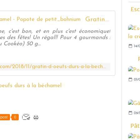
Esc
Gratin d'œufs durs à la béchamel - Popote de petit_bohnium
ne, c'est bon, et en plus c'est économique!
ses des fêtes! Un régal!! Pour 4 gourmands :
 Cookéo) 50 g...
14/0
http://petitbohnium.over-blog.com/2018/11/gratin-d-oeufs-durs-a-la-bechamel.html
01/
09/
post
0
Pât