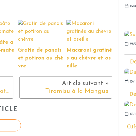
08/
âte a
28/
tomate
Gratin de panais
Macaroni gratiné
et potiron au chè
s au chèvre et os
De
vre
eille
15/1
Salade sucrée salée de carottes
Tiramisu à la Mangue
De
ICLE
01/1
Cui