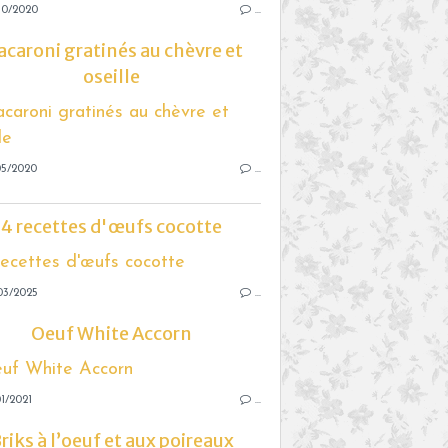
10/2020
…
caroni gratinés au chèvre et
oseille
05/2020
…
4 recettes d'œufs cocotte
03/2025
…
Oeuf White Accorn
1/2021
…
riks à l’oeuf et aux poireaux