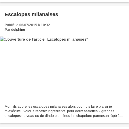
Escalopes milanaises
Publié le 06/07/2015 à 10:32
Par
delphine
Mon fils adore les escalopes milanaises alors pour luis faire plaisir je
m’exécute.. Voici la recette: Ingrédients: pour deux assiettes 2 grandes
escalopes de veau ou de dinde bien fines lait chapelure parmesan râpé 1
œuf farine beurre sel poivre Suite...