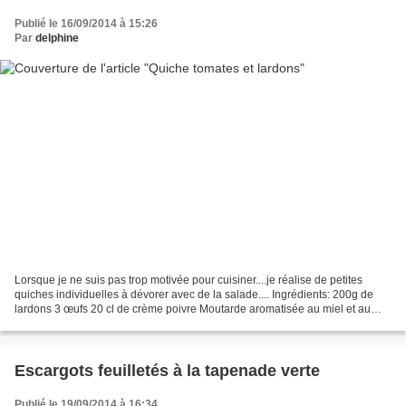
Publié le 16/09/2014 à 15:26
Par
delphine
Lorsque je ne suis pas trop motivée pour cuisiner....je réalise de petites
quiches individuelles à dévorer avec de la salade.... Ingrédients: 200g de
lardons 3 œufs 20 cl de crème poivre Moutarde aromatisée au miel et au
thym. Tomates cerises Parmesan...
Escargots feuilletés à la tapenade verte
Publié le 19/09/2014 à 16:34