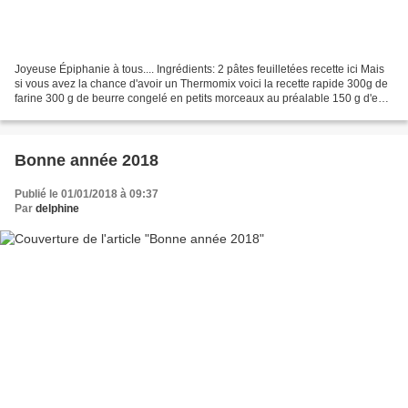
Joyeuse Épiphanie à tous.... Ingrédients: 2 pâtes feuilletées recette ici Mais
si vous avez la chance d'avoir un Thermomix voici la recette rapide 300g de
farine 300 g de beurre congelé en petits morceaux au préalable 150 g d'eau
2 pincée de sel. Suite...
Bonne année 2018
Publié le 01/01/2018 à 09:37
Par
delphine