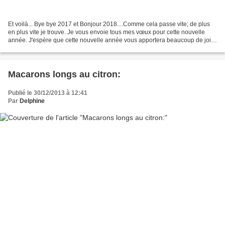
Et voilà... Bye bye 2017 et Bonjour 2018....Comme cela passe vite; de plus
en plus vite je trouve. Je vous envoie tous mes vœux pour cette nouvelle
année. J'espère que cette nouvelle année vous apportera beaucoup de joie,
de chance, de réussite et de...
Macarons longs au citron:
Publié le 30/12/2013 à 12:41
Par
Delphine