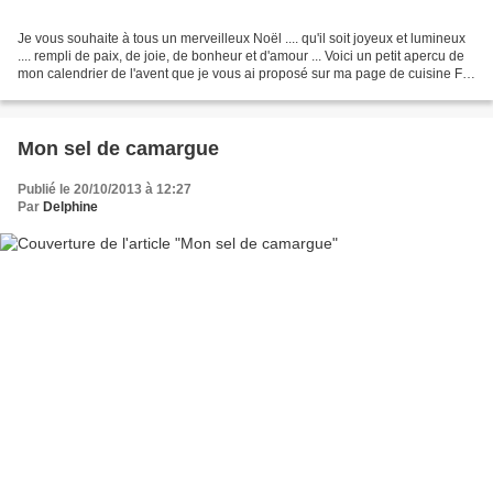
Je vous souhaite à tous un merveilleux Noël .... qu'il soit joyeux et lumineux
.... rempli de paix, de joie, de bonheur et d'amour ... Voici un petit apercu de
mon calendrier de l'avent que je vous ai proposé sur ma page de cuisine FB
Oh la gourmande,...
Mon sel de camargue
Publié le 20/10/2013 à 12:27
Par
Delphine