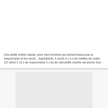
Une petite entrée rapide, pour mes hommes qui aiment beaucoup la
mayonnaise et les oeufs... Ingrédients: 4 oeufs 4 c à s de miettes de crabe
1/2 citron 2 cà s de mayonnaise 2 c às de ciboulette ciselée sel poivre Suite
en cliquant sur OEUF