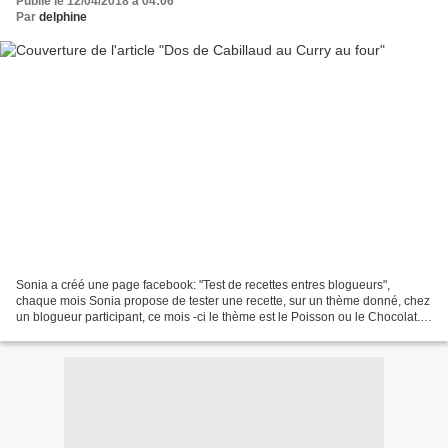
Publié le 12/04/2018 à 04:06
Par
delphine
Sonia a créé une page facebook: "Test de recettes entres blogueurs",
chaque mois Sonia propose de tester une recette, sur un thème donné, chez
un blogueur participant, ce mois -ci le thème est le Poisson ou le Chocolat.
J'ai choisi de tester une recette...