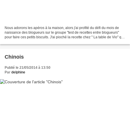
Nous adorons les apéros à la maison, alors j'ai profité du défi du mois de
naissance des blogueurs sur le groupe "test de recettes entre blogueurs"
pour faire ces petits biscuits. J'ai pioché la recette chez " La table de Vio" qui
est née au mois d'Octobre,...
Chinois
Publié le 21/05/2014 à 13:50
Par
delphine