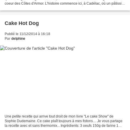
coeur des Côtes d'Armor. L'histoire commence ici, à Cadélac, où un pâtissier
décide de créer une petite...
Cake Hot Dog
Publié le 11/12/2014 à 16:18
Par
delphine
Une petite recette qui arrive tout droit de mon livre "Le cake Show" de
Sophie Dudemaine. Ce cake plaît toujours à mes fistons.... Je vous partage
la recette avec et sans thermomix... Ingrédients: 3 oeufs 150g de farine 1