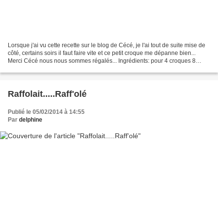
Lorsque j'ai vu cette recette sur le blog de Cécé, je l'ai tout de suite mise de
côté, certains soirs il faut faire vite et ce petit croque me dépanne bien...
Merci Cécé nous nous sommes régalés... Ingrédients: pour 4 croques 8
tranches de pains de mie...
Raffolait.....Raff'olé
Publié le 05/02/2014 à 14:55
Par
delphine