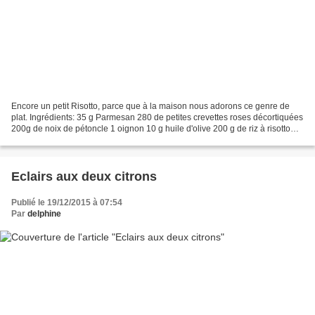
Encore un petit Risotto, parce que à la maison nous adorons ce genre de
plat. Ingrédients: 35 g Parmesan 280 de petites crevettes roses décortiquées
200g de noix de pétoncle 1 oignon 10 g huile d'olive 200 g de riz à risotto
500g eau 1 cube bouillon de...
Eclairs aux deux citrons
Publié le 19/12/2015 à 07:54
Par
delphine