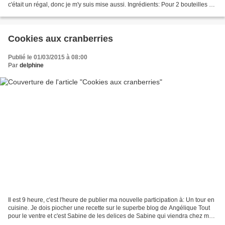
c'était un régal, donc je m'y suis mise aussi. Ingrédients: Pour 2 bouteilles de
75 cl 200 feuilles...
Cookies aux cranberries
Publié le 01/03/2015 à 08:00
Par
delphine
Il est 9 heure, c'est l'heure de publier ma nouvelle participation à: Un tour en
cuisine. Je dois piocher une recette sur le superbe blog de Angélique Tout
pour le ventre et c'est Sabine de les delices de Sabine qui viendra chez moi.
J'adore les cranberries...