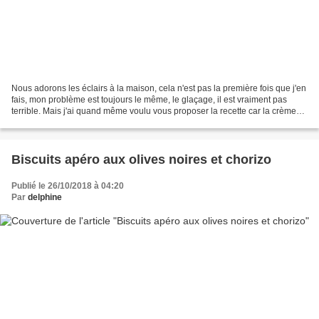
Nous adorons les éclairs à la maison, cela n'est pas la première fois que j'en
fais, mon problème est toujours le même, le glaçage, il est vraiment pas
terrible. Mais j'ai quand même voulu vous proposer la recette car la crème
est à tomber, c'est celle...
Biscuits apéro aux olives noires et chorizo
Publié le 26/10/2018 à 04:20
Par
delphine