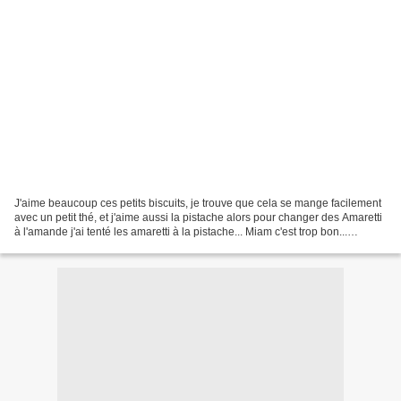
J'aime beaucoup ces petits biscuits, je trouve que cela se mange facilement
avec un petit thé, et j'aime aussi la pistache alors pour changer des Amaretti
à l'amande j'ai tenté les amaretti à la pistache... Miam c'est trop bon...
Ingrédients: 150 g d'amandes...