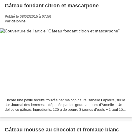
Gâteau fondant citron et mascarpone
Publié le 08/02/2015 à 07:56
Par
delphine
Encore une petite recette trouvée par ma copinaute Isabelle Lapierre, sur le
site Journal des femmes et déposée par les gourmandises d'Armelle... Un
délice ce gâteau. Ingrédients: 125 g de beurre 3 jaunes d’œufs + 1 œuf 150
g de sucre en poudre 200 g...
Gâteau mousse au chocolat et fromage blanc