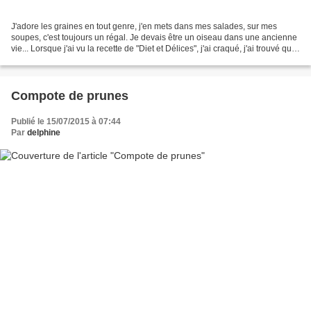
J'adore les graines en tout genre, j'en mets dans mes salades, sur mes
soupes, c'est toujours un régal. Je devais être un oiseau dans une ancienne
vie... Lorsque j'ai vu la recette de "Diet et Délices", j'ai craqué, j'ai trouvé que
c'était une super bonne...
Compote de prunes
Publié le 15/07/2015 à 07:44
Par
delphine