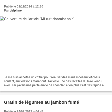
Publié le 01/11/2014 à 12:30
Par
delphine
Je me suis achetée un coffret pour réaliser des minis moelleux et coeur
coulant, aux éditions Marabout. J'ai testé une des recettes du livre vendu
avec, car j'avais une petite envie de chocolat, et en plus c'est très rapide à
réaliser.... Pour 4 mini...
Gratin de légumes au jambon fumé
Publié le 24/08/2017 à 04:43