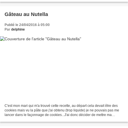
Gâteau au Nutella
Publié le 24/04/2016 à 05:00
Par
delphine
C'est mon mari qui m'a trouvé cette recette, au départ cela devait être des
cookies mais vu la pâte que j'ai obtenu (trop liquide) je ne pouvais pas me
lancer dans le façonnage de cookies...J'ai donc décider de mettre ma
préparation pour faire ce gâteau...