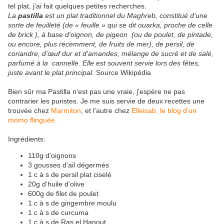
tel plat, j'ai fait quelques petites recherches.
La
pastilla
est un plat traditionnel du Maghreb, constitué d'une
sorte de feuilleté (de « feuille » qui se dit ouarka, proche de celle
de brick ), à base d'oignon, de pigeon (ou de poulet, de pintade,
ou encore, plus récemment, de fruits de mer), de persil, de
coriandre, d'œuf dur et d'amandes, mélange de sucré et de salé,
parfumé à la cannelle. Elle est souvent servie lors des fêtes,
juste avant le plat principal.
Source Wikipédia
Bien sûr ma Pastilla n'est pas une vraie, j'espère ne pas
contrarier les puristes. Je me suis servie de deux recettes une
trouvée chez
Marmiton
, et l'autre chez
Elleisab, le blog d'un
momo flinguée.
Ingrédients:
110g d'oignons
3 gousses d'ail dégermés
1 c à s de persil plat ciselé
20g d'huile d'olive
600g de filet de poulet
1 c à s de gingembre moulu
1 c à s de curcuma
1 c à s de Ras el Hanout