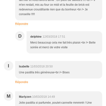
fait hier et nous avons aimé . Un plein de saveurs !!!!<br /> Il
m'en restait, mis au four ce midi et la feuille de brick est
redevenue croustillante rien que du bonheur.<br /> Je
conseille !!!!!
Répondre
D
delphine
12/03/2018 17:51
Merci beaucoup cela me fait très plaisir.<br /> Belle
soirée et merci de votre visite
I
Isabelle
11/03/2018 20:50
Une pastilla très généreuse<br /> Bises
Répondre
M
Marlyzen
10/03/2018 14:49
Jolie pastilla si parfumée, poulet-cannelle mmmmh ! Une