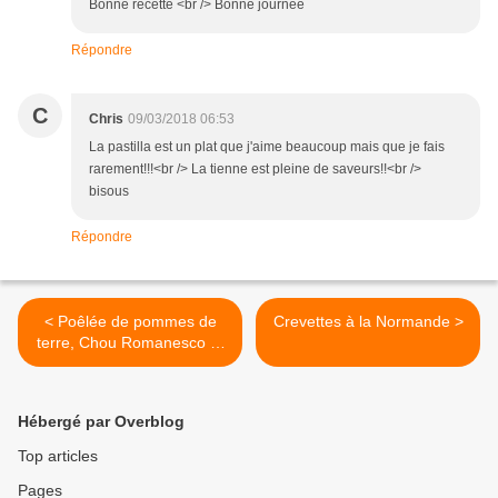
Bonne recette <br /> Bonne journée
Répondre
C
Chris
09/03/2018 06:53
La pastilla est un plat que j'aime beaucoup mais que je fais
rarement!!!<br /> La tienne est pleine de saveurs!!<br />
bisous
Répondre
< Poêlée de pommes de
Crevettes à la Normande >
terre, Chou Romanesco et
poitrine fumée.
Hébergé par Overblog
Top articles
Pages