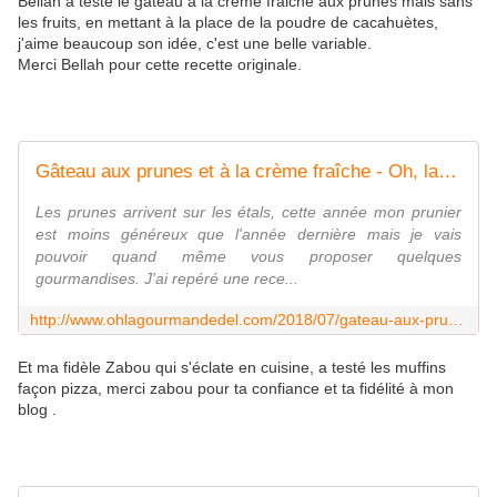
Bellah a testé le gâteau à la crème fraiche aux prunes mais sans
les fruits, en mettant à la place de la poudre de cacahuètes,
j'aime beaucoup son idée, c'est une belle variable.
Merci Bellah pour cette recette originale.
Gâteau aux prunes et à la crème fraîche - Oh, la gourmande..
Les prunes arrivent sur les étals, cette année mon prunier
est moins généreux que l'année dernière mais je vais
pouvoir quand même vous proposer quelques
gourmandises. J'ai repéré une rece...
http://www.ohlagourmandedel.com/2018/07/gateau-aux-prunes-et-a-la-creme-fraiche.html
Et ma fidèle Zabou qui s'éclate en cuisine, a testé les muffins
façon pizza, merci zabou pour ta confiance et ta fidélité à mon
blog .