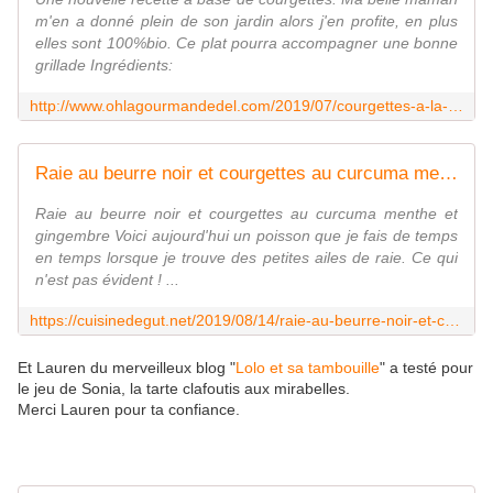
m'en a donné plein de son jardin alors j'en profite, en plus
elles sont 100%bio. Ce plat pourra accompagner une bonne
grillade Ingrédients:
http://www.ohlagourmandedel.com/2019/07/courgettes-a-la-menthe-curcuma-et-gingembre.html
Raie au beurre noir et courgettes au curcuma menthe et gingembre
Raie au beurre noir et courgettes au curcuma menthe et
gingembre Voici aujourd'hui un poisson que je fais de temps
en temps lorsque je trouve des petites ailes de raie. Ce qui
n'est pas évident ! ...
https://cuisinedegut.net/2019/08/14/raie-au-beurre-noir-et-courgettes-au-curcuma-menthe-et-gingembre/
Et Lauren du merveilleux blog "
Lolo et sa tambouille
" a testé pour
le jeu de Sonia, la tarte clafoutis aux mirabelles.
Merci Lauren pour ta confiance.