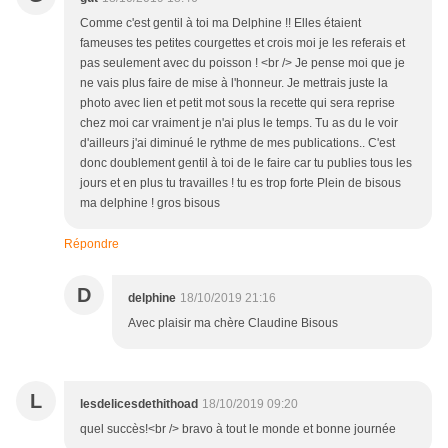
Comme c'est gentil à toi ma Delphine !! Elles étaient
fameuses tes petites courgettes et crois moi je les referais et
pas seulement avec du poisson ! <br /> Je pense moi que je
ne vais plus faire de mise à l'honneur. Je mettrais juste la
photo avec lien et petit mot sous la recette qui sera reprise
chez moi car vraiment je n'ai plus le temps. Tu as du le voir
d'ailleurs j'ai diminué le rythme de mes publications.. C'est
donc doublement gentil à toi de le faire car tu publies tous les
jours et en plus tu travailles ! tu es trop forte Plein de bisous
ma delphine ! gros bisous
Répondre
D
delphine
18/10/2019 21:16
Avec plaisir ma chère Claudine Bisous
L
lesdelicesdethithoad
18/10/2019 09:20
quel succès!<br /> bravo à tout le monde et bonne journée