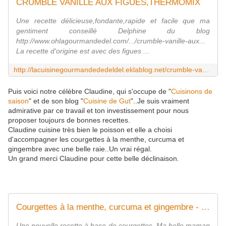
CRUMBLE VANILLÉ AUX FIGUES,THERMOMIX
Une recette délicieuse,fondante,rapide et facile que ma
gentiment conseillé Delphine du blog
http://www.ohlagourmandedel.com/.../crumble-vanille-aux...
La recette d'origine est avec des figues ...
http://lacuisinegourmandededeldel.eklablog.net/crumble-vanille-aux-figues-thermomix-a167886258
Puis voici notre célèbre Claudine, qui s'occupe de "
Cuisinons de
saison
" et de son blog "
Cuisine de Gut
"..Je suis vraiment
admirative par ce travail et ton investissement pour nous
proposer toujours de bonnes recettes.
Claudine cuisine très bien le poisson et elle a choisi
d'accompagner les courgettes à la menthe, curcuma et
gingembre avec une belle raie..Un vrai régal.
Un grand merci Claudine pour cette belle déclinaison.
Courgettes à la menthe, curcuma et gingembre - Oh, la gourmande..
Une nouvelle recette à base de courgettes. Ma belle maman