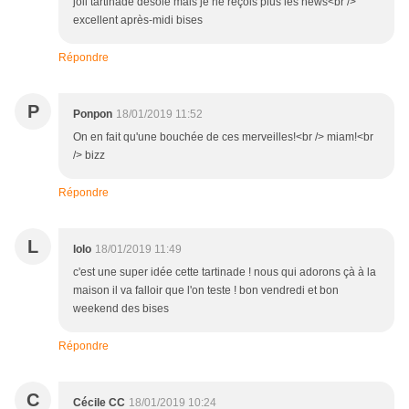
joli tartinade désolé mais je ne reçois plus les news<br />
excellent après-midi bises
Répondre
P
Ponpon
18/01/2019 11:52
On en fait qu'une bouchée de ces merveilles!<br /> miam!<br
/> bizz
Répondre
L
lolo
18/01/2019 11:49
c'est une super idée cette tartinade ! nous qui adorons çà à la
maison il va falloir que l'on teste ! bon vendredi et bon
weekend des bises
Répondre
C
Cécile CC
18/01/2019 10:24