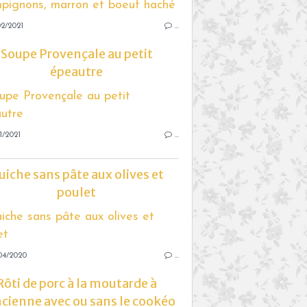
2/2021
…
Soupe Provençale au petit
épeautre
1/2021
…
uiche sans pâte aux olives et
poulet
04/2020
…
Rôti de porc à la moutarde à
ncienne avec ou sans le cookéo