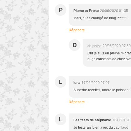
P
Plume et Prose
20/06/2020 01:35
Mais, tu as changé de blog ?????
Répondre
D
delphine
20/06/2020 07:50
Oui je suis en pleine migra
bugs constants de chez ove
L
luna
17/06/2020 07:07
Superbe recette! j'adore le poisson!
Répondre
L
Les tests de stéphanie
16/06/2020
Je testerais bien avec du cabillaud