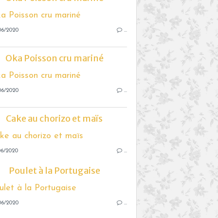
06/2020
…
Oka Poisson cru mariné
06/2020
…
Cake au chorizo et maïs
06/2020
…
Poulet à la Portugaise
06/2020
…