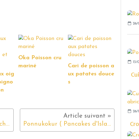
26/
Oka Poisson cru
13/0
mariné
Cari de poisson a
Cu
ux oig
ux patates douce
pigno
s
on
26/
Cro
Salade de Quinoa et pois chiches rôtis
Ponnukokur ( Pancakes d'Islande)