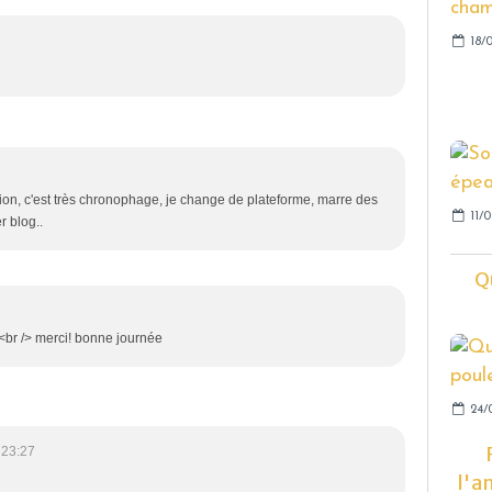
18/0
tion, c'est très chronophage, je change de plateforme, marre des
11/0
r blog..
Q
!<br /> merci! bonne journée
24/
 23:27
l'a