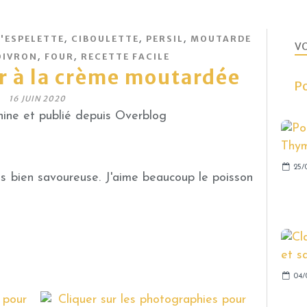
,
,
,
'ESPELETTE
CIBOULETTE
PERSIL
MOUTARDE
VO
,
,
OIVRON
FOUR
RECETTE FACILE
oir à la crème moutardée
Po
16 JUIN 2020
ine et publié depuis Overblog
25/
is bien savoureuse. J'aime beaucoup le poisson
04/