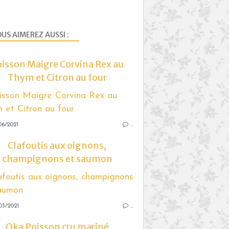
US AIMEREZ AUSSI :
isson Maigre Corvina Rex au
Thym et Citron au four
06/2021
…
Clafoutis aux oignons,
champignons et saumon
03/2021
…
Oka Poisson cru mariné