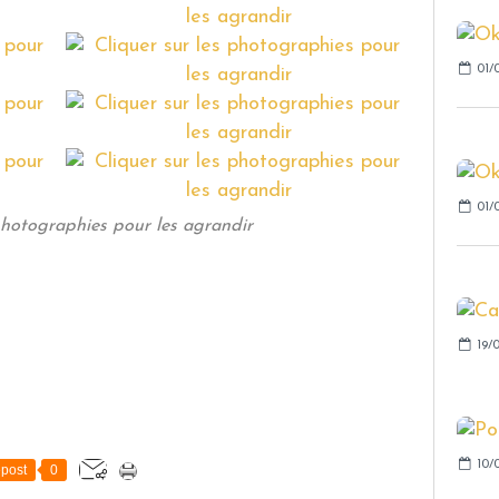
01/
01/
photographies pour les agrandir
19/
10/
post
0