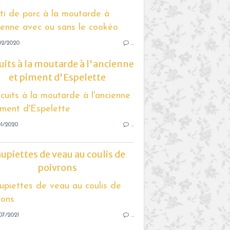
02/2020
…
uits à la moutarde à l'ancienne
et piment d'Espelette
01/2020
…
upiettes de veau au coulis de
poivrons
07/2021
…