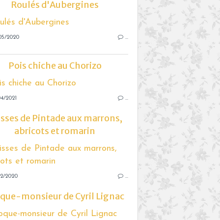
Roulés d'Aubergines
05/2020
…
Pois chiche au Chorizo
4/2021
…
isses de Pintade aux marrons,
abricots et romarin
12/2020
…
que-monsieur de Cyril Lignac