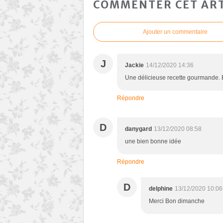
COMMENTER CET ART
Ajouter un commentaire
J
Jackie
14/12/2020 14:36
Une délicieuse recette gourmande. 
Répondre
D
danygard
13/12/2020 08:58
une bien bonne idée
Répondre
D
delphine
13/12/2020 10:06
Merci Bon dimanche