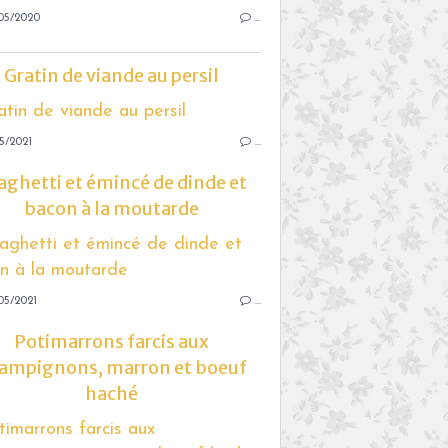
05/2020
…
Gratin de viande au persil
5/2021
…
aghetti et émincé de dinde et
bacon à la moutarde
05/2021
…
Potimarrons farcis aux
ampignons, marron et boeuf
haché