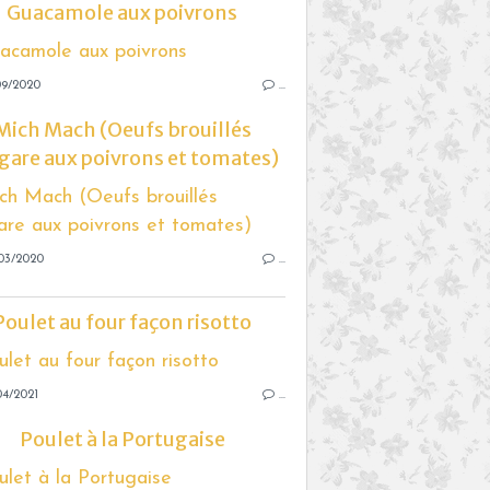
Guacamole aux poivrons
09/2020
…
Mich Mach (Oeufs brouillés
gare aux poivrons et tomates)
03/2020
…
Poulet au four façon risotto
04/2021
…
Poulet à la Portugaise