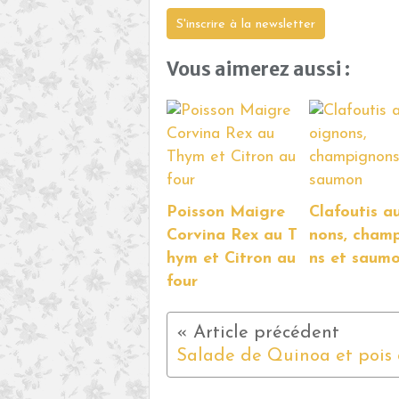
S'inscrire à la newsletter
Vous aimerez aussi :
Poisson Maigre
Clafoutis a
Corvina Rex au T
nons, cham
hym et Citron au
ns et saum
four