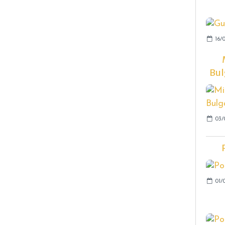
16/
Bul
03/
01/