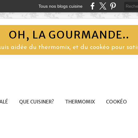
Tous nos blogs cuisine
OH, LA GOURMANDE..
 suis aidée du thermomix, et du cookéo pour sati
SALÉ
QUE CUISINER?
THERMOMIX
COOKÉO