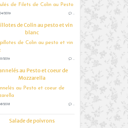
04/2019
…
illotes de Colin au pesto et vin
blanc
1/2019
…
annelés au Pesto et coeur de
Mozzarella
8/2018
…
Salade de poivrons