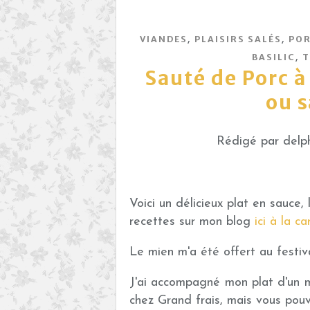
,
,
VIANDES
PLAISIRS SALÉS
PO
,
BASILIC
T
Sauté de Porc à
ou 
Rédigé par delph
Voici un délicieux plat en sauce, 
recettes sur mon blog
ici à la ca
Le mien m'a été offert au festiva
J'ai accompagné mon plat d'un mél
chez Grand frais, mais vous pou