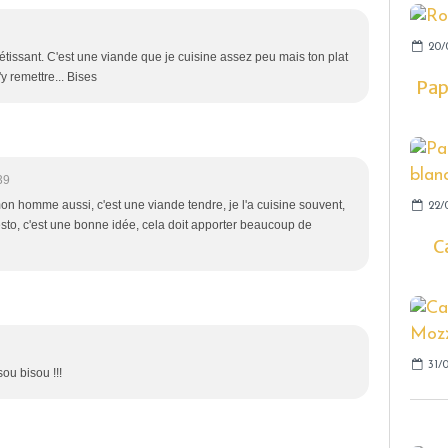
20/
tissant. C'est une viande que je cuisine assez peu mais ton plat
 remettre... Bises
Pap
39
on homme aussi, c'est une viande tendre, je l'a cuisine souvent,
22/0
sto, c'est une bonne idée, cela doit apporter beaucoup de
C
31/0
sou bisou !!!