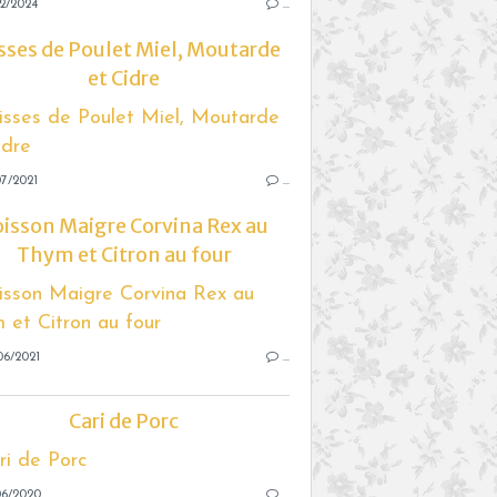
2/2024
…
sses de Poulet Miel, Moutarde
et Cidre
7/2021
…
isson Maigre Corvina Rex au
Thym et Citron au four
06/2021
…
Cari de Porc
06/2020
…