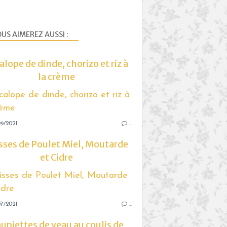
US AIMEREZ AUSSI :
alope de dinde, chorizo et riz à
la crème
9/2021
…
sses de Poulet Miel, Moutarde
et Cidre
7/2021
…
upiettes de veau au coulis de