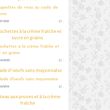
07/2021
…
ochettes à la crème fraîche et
sucre en grains
04/2020
…
ade d'oeufs sans mayonnaise
09/2019
…
teau aux prunes et à la crème
fraîche