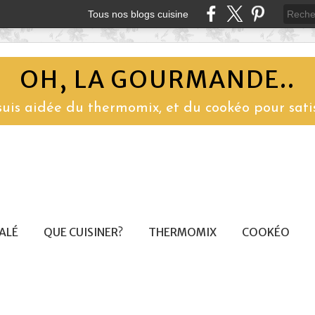
Tous nos blogs cuisine
OH, LA GOURMANDE..
 suis aidée du thermomix, et du cookéo pour sati
SALÉ
QUE CUISINER?
THERMOMIX
COOKÉO