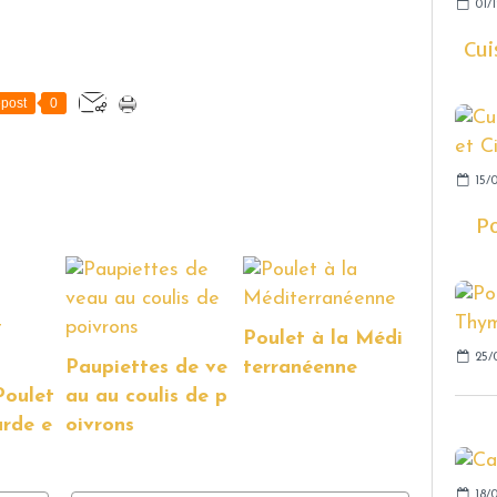
01/1
Cui
post
0
15/0
Po
Poulet à la Médi
25/
Paupiettes de ve
terranéenne
Poulet
au au coulis de p
arde e
oivrons
18/