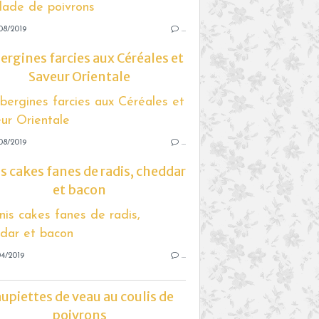
08/2019
…
rgines farcies aux Céréales et
Saveur Orientale
08/2019
…
s cakes fanes de radis, cheddar
et bacon
4/2019
…
upiettes de veau au coulis de
poivrons