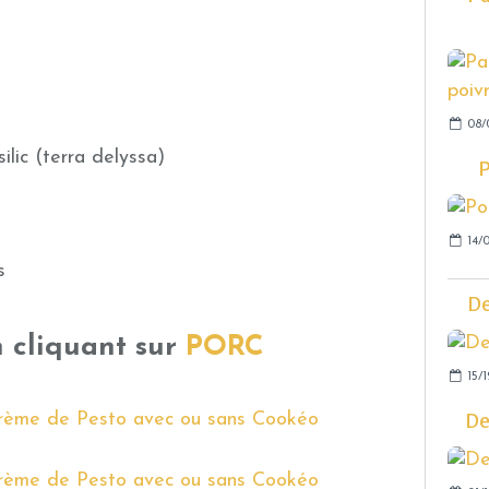
08/
silic (terra delyssa)
P
14/0
s
De
n cliquant sur
PORC
15/1
De