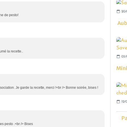
20/
che de pesto!
Aube
umé la recette..
03/
Mini
ociation. Je garde la recette, merci !<br /> Bonne soirée, bises !
12/0
Pa
es pesto .<br /> Bises