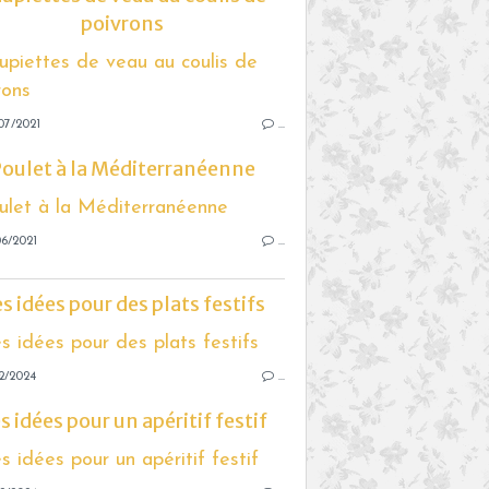
poivrons
07/2021
…
oulet à la Méditerranéenne
6/2021
…
s idées pour des plats festifs
2/2024
…
s idées pour un apéritif festif