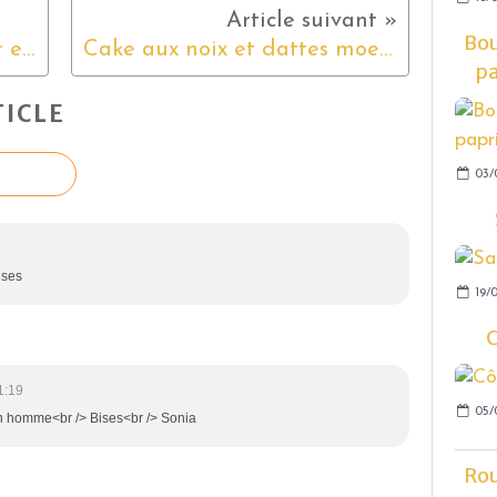
Bou
Quiche au Bacon, Cheddar et Comté
Cake aux noix et dattes moelleuses
pa
ICLE
03/
ises
19/
C
1:19
05/
on homme<br /> Bises<br /> Sonia
Rou