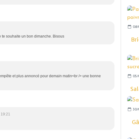
08/
e te souhaite un bon dimanche. Bisous
Bri
 tempête et plus annoncé pour demain matin<br /> une bonne
05/
Sal
30/
 19:21
Gâ