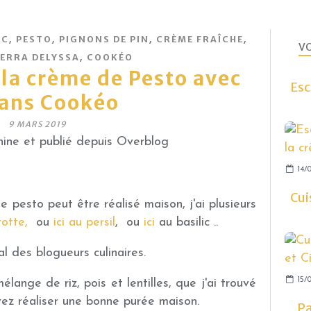
,
,
,
,
RC
PESTO
PIGNONS DE PIN
CRÈME FRAÎCHE
VO
,
ERRA DELYSSA
COOKÉO
 la crème de Pesto avec
Esc
sans Cookéo
9 MARS 2019
ine et publié depuis Overblog
14/0
Cui
le pesto peut être réalisé maison, j'ai plusieurs
rotte,
ou
ici au persil
, ou
ici
au basilic ..
l des blogueurs culinaires.
15/0
ange de riz, pois et lentilles, que j'ai trouvé
vez réaliser une bonne purée maison.
Pa