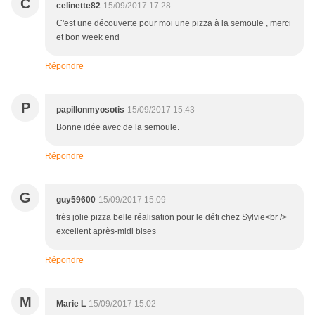
C
celinette82
15/09/2017 17:28
C'est une découverte pour moi une pizza à la semoule , merci
et bon week end
Répondre
P
papillonmyosotis
15/09/2017 15:43
Bonne idée avec de la semoule.
Répondre
G
guy59600
15/09/2017 15:09
très jolie pizza belle réalisation pour le défi chez Sylvie<br />
excellent après-midi bises
Répondre
M
Marie L
15/09/2017 15:02