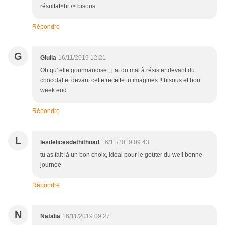
résultat<br /> bisous
Répondre
G
Giulia
16/11/2019 12:21
Oh qu' elle gourmandise , j ai du mal à résister devant du
chocolat et devant cette recette tu imagines !! bisous et bon
week end
Répondre
L
lesdelicesdethithoad
16/11/2019 09:43
tu as fait là un bon choix, idéal pour le goûter du we!! bonne
journée
Répondre
N
Natalia
16/11/2019 09:27