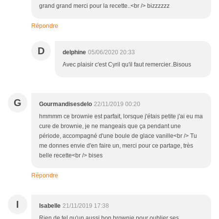
grand grand merci pour la recette..<br /> bizzzzzz
Répondre
D
delphine
05/06/2020 20:33
Avec plaisir c'est Cyril qu'il faut remercier..Bisous
G
Gourmandisesdelo
22/11/2019 00:20
hmmmm ce brownie est parfait, lorsque j'étais petite j'ai eu ma
cure de brownie, je ne mangeais que ça pendant une
période, accompagné d'une boule de glace vanille<br /> Tu
me donnes envie d'en faire un, merci pour ce partage, très
belle recette<br /> bises
Répondre
I
Isabelle
21/11/2019 17:38
Rien de tel qu'un aussi bon brownie pour oublier ses