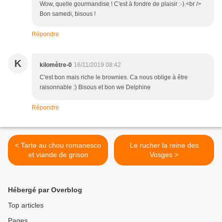
Wow, quelle gourmandise ! C'est à fondre de plaisir :-).<br />
Bon samedi, bisous !
Répondre
K
kilomètre-0
16/11/2019 08:42
C'est bon mais riche le brownies. Ca nous oblige à être
raisonnable :) Bisous et bon we Delphine
Répondre
< Tarte au chou romanesco
Le rucher la reine des
et viande de grison
Vosges >
Hébergé par Overblog
Top articles
Pages