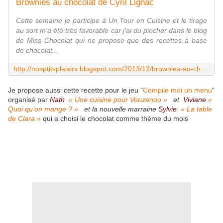
Brownies au chocolat de Cyril Lignac
Cette semaine je participe à Un Tour en Cuisine et le tirage
au sort m'a été très favorable car j'ai du piocher dans le blog
de Miss Chocolat qui ne propose que des recettes à base
de chocolat...
http://nosptitsplaisirs.blogspot.com/2013/12/brownies-au-chocolat-de-cyril-lignac.html
Je propose aussi cette recette pour le jeu "
Compile moi un menu
"
organisé par
Nath
«
Une cuisine pour Voozenoo
»
et
Viviane
«
Quoi qu’on mange ? »
et la nouvelle marraine
Sylvie
«
La table
de Clara
»
qui a choisi le chocolat comme thème du mois