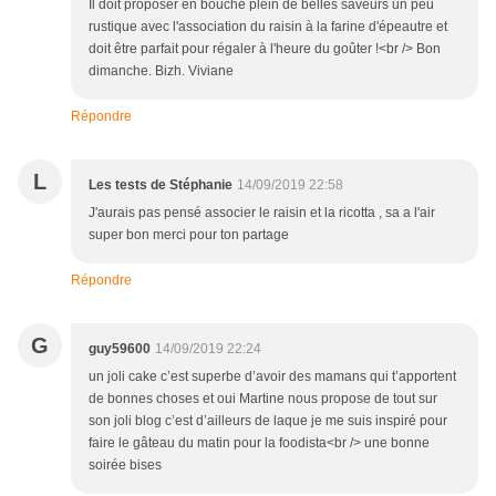
Il doit proposer en bouche plein de belles saveurs un peu
rustique avec l'association du raisin à la farine d'épeautre et
doit être parfait pour régaler à l'heure du goûter !<br /> Bon
dimanche. Bizh. Viviane
Répondre
L
Les tests de Stéphanie
14/09/2019 22:58
J'aurais pas pensé associer le raisin et la ricotta , sa a l'air
super bon merci pour ton partage
Répondre
G
guy59600
14/09/2019 22:24
un joli cake c’est superbe d’avoir des mamans qui t’apportent
de bonnes choses et oui Martine nous propose de tout sur
son joli blog c’est d’ailleurs de laque je me suis inspiré pour
faire le gâteau du matin pour la foodista<br /> une bonne
soirée bises