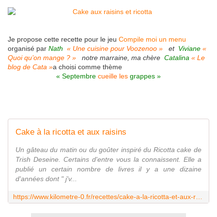
Je propose cette recette pour le jeu
Compile moi un menu
organisé par
Nath
«
Une cuisine pour Voozenoo
»
et
Viviane
«
Quoi qu’on mange ? »
notre marraine, ma chère
Catalina
«
Le
blog de Cata »
a choisi comme thème
« Septembre
cueille les
grappes »
Cake à la ricotta et aux raisins
Un gâteau du matin ou du goûter inspiré du Ricotta cake de
Trish Deseine. Certains d'entre vous la connaissent. Elle a
publié un certain nombre de livres il y a une dizaine
d'années dont " j'v...
https://www.kilometre-0.fr/recettes/cake-a-la-ricotta-et-aux-raisins/