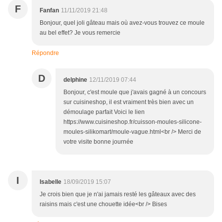
F
Fanfan
11/11/2019 21:48
Bonjour, quel joli gâteau mais où avez-vous trouvez ce moule
au bel effet? Je vous remercie
Répondre
D
delphine
12/11/2019 07:44
Bonjour, c'est moule que j'avais gagné à un concours
sur cuisineshop, il est vraiment très bien avec un
démoulage parfait Voici le lien
https://www.cuisineshop.fr/cuisson-moules-silicone-
moules-silikomart/moule-vague.html<br /> Merci de
votre visite bonne journée
I
Isabelle
18/09/2019 15:07
Je crois bien que je n'ai jamais resté les gâteaux avec des
raisins mais c'est une chouette idée<br /> Bises