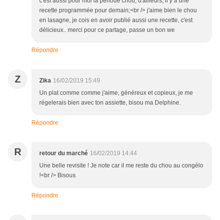
c'est aussi pour moi la période chou, d'ailleurs, il y a une
recette programmée pour demain;<br /> j'aime bien le chou
en lasagne, je cois en avoir publié aussi une recette, c'est
délicieux.. merci pour ce partage, passe un bon we
Répondre
Z
Zika
16/02/2019 15:49
Un plat comme comme j'aime, généreux et copieux, je me
régelerais bien avec ton assiette, bisou ma Delphine.
Répondre
R
retour du marché
16/02/2019 14:44
Une belle revisite ! Je note car il me reste du chou au congélo
!<br /> Bisous
Répondre