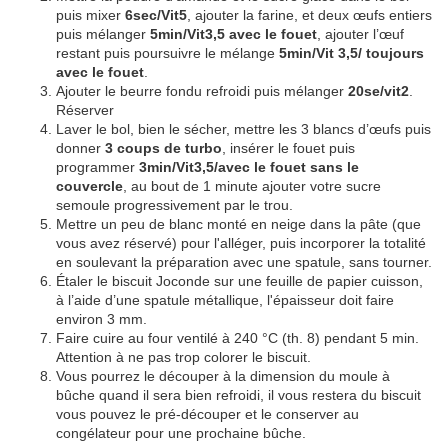
puis mixer
6sec/Vit5
, ajouter la farine, et deux œufs entiers
puis mélanger
5min/Vit3,5 avec le fouet
, ajouter l’œuf
restant puis poursuivre le mélange
5min/Vit 3,5/ toujours
avec le fouet
.
Ajouter le beurre fondu refroidi puis mélanger
20se/vit2
.
Réserver
Laver le bol, bien le sécher, mettre les 3 blancs d’œufs puis
donner
3 coups de turbo
, insérer le fouet puis
programmer
3min/Vit3,5/avec le fouet sans le
couvercle
, au bout de 1 minute ajouter votre sucre
semoule progressivement par le trou.
Mettre un peu de blanc monté en neige dans la pâte (que
vous avez réservé) pour l'alléger, puis incorporer la totalité
en soulevant la préparation avec une spatule, sans tourner.
Étaler le biscuit Joconde sur une feuille de papier cuisson,
à l’aide d’une spatule métallique, l'épaisseur doit faire
environ 3 mm.
Faire cuire au four ventilé à 240 °C (th. 8) pendant 5 min.
Attention à ne pas trop colorer le biscuit.
Vous pourrez le découper à la dimension du moule à
bûche quand il sera bien refroidi, il vous restera du biscuit
vous pouvez le pré-découper et le conserver au
congélateur pour une prochaine bûche.