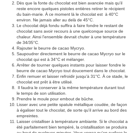
Dès que la fonte du chocolat est bien avancée mais qu'il
reste encore quelques pistoles entières retirer le récipient
du
bain-marie
. À ce moment là le chocolat est à 40°C
environ. Ne jamais aller au delà de 45°C.
Le chocolat déjà fondu suffira à faire fondre le restant de
chocolat sans avoir recours à une quelconque source de
chaleur. Ainsi l'ensemble devrait chuter à une température
de 34/35°C.
Rajouter le beurre de cacao Mycryo.
Saupoudrer directement le beurre de cacao Mycryo sur le
chocolat qui est à 34°C et mélanger.
Arrêter de tourner quelques instants pour laisser fondre le
beurre de cacao Mycryo tout doucement dans le chocolat.
Enfin remuer et laisser refroidir jusqu'à 31°C. À ce stade, le
chocolat est prêt à être utilisé.
Il faudra le conserver à la même température durant tout
le temps de son utilisation.
Prendre le moule pour embout de bûche
.
Lisser avec une petite spatule métallique coudée, de façon
à égaliser tout le chocolat, de sorte qu'il arrive au bord des
empreintes.
Laisser cristalliser à température ambiante. Si le chocolat a
été parfaitement bien tempéré, la cristallisation se produira
au bout de quelques minutes. Vous verrez qu'en surface le