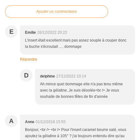
Ajouter un commentaire
E
Emilie
26/12/2022 20:22
L'insert était excellent mais pas assez souple à couper donc
la buche s'écroulait ..... dommage
Répondre
D
delphine
27/12/2022 10:14
Ah mince quel dommage elle n'a pas tenu même
avec la gélatine..Je suis désolée<br /> Je vous
souhaite de bonnes fêtes de fin d'année
A
Anne
01/12/2018 15:55
Bonjour, <br /> <br /> Pour l'insert caramel beurre salé, vous
ajoutez la gélatine à 105° ? j'ai toujours entendu dire qu'au