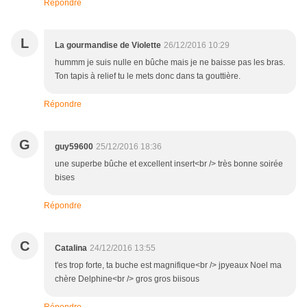
Répondre
L
La gourmandise de Violette
26/12/2016 10:29
hummm je suis nulle en bûche mais je ne baisse pas les bras.
Ton tapis à relief tu le mets donc dans ta gouttière.
Répondre
G
guy59600
25/12/2016 18:36
une superbe bûche et excellent insert<br /> très bonne soirée
bises
Répondre
C
Catalina
24/12/2016 13:55
t'es trop forte, ta buche est magnifique<br /> jpyeaux Noel ma
chère Delphine<br /> gros gros biisous
Répondre