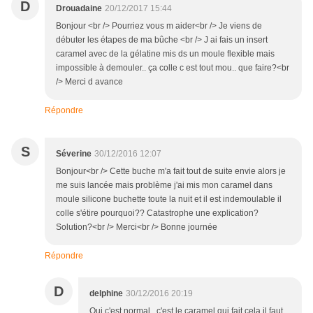
D
Drouadaine
20/12/2017 15:44
Bonjour <br /> Pourriez vous m aider<br /> Je viens de
débuter les étapes de ma bûche <br /> J ai fais un insert
caramel avec de la gélatine mis ds un moule flexible mais
impossible à demouler.. ça colle c est tout mou.. que faire?<br
/> Merci d avance
Répondre
S
Séverine
30/12/2016 12:07
Bonjour<br /> Cette buche m'a fait tout de suite envie alors je
me suis lancée mais problème j'ai mis mon caramel dans
moule silicone buchette toute la nuit et il est indemoulable il
colle s'étire pourquoi?? Catastrophe une explication?
Solution?<br /> Merci<br /> Bonne journée
Répondre
D
delphine
30/12/2016 20:19
Oui c'est normal , c'est le caramel qui fait cela il faut