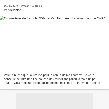
Publié le 24/12/2016 à 16:27
Par
delphine
Voici la bûche que j'ai réalisé pour la venue de mes parents. Je vous
conseille de faire une fine couche de croustillant, j'ai eu la main un peu
lourde. Cela a été apprécié tout de même, mais moi j'ai trouvé que cela était
un peu trop épais, après c'est...