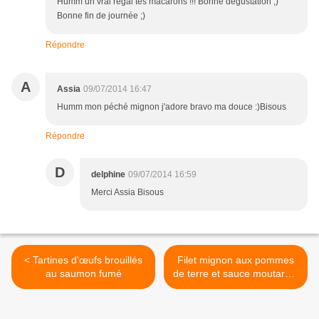
Humm un vrai régal tes macarons !!! Bonne dégustation ;)
Bonne fin de journée ;)
Répondre
A
Assia
09/07/2014 16:47
Humm mon péché mignon j'adore bravo ma douce :)Bisous
Répondre
D
delphine
09/07/2014 16:59
Merci Assia Bisous
< Tartines d'œufs brouillés
Filet mignon aux pommes
au saumon fumé
de terre et sauce moutarde.
>