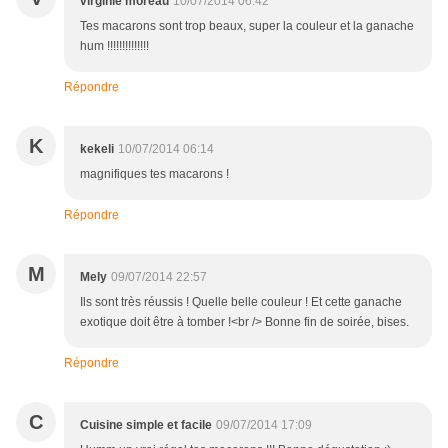
virginie moreau
10/07/2014 06:42
Tes macarons sont trop beaux, super la couleur et la ganache
hum !!!!!!!!!!!!!!
Répondre
K
kekeli
10/07/2014 06:14
magnifiques tes macarons !
Répondre
M
Mely
09/07/2014 22:57
Ils sont très réussis ! Quelle belle couleur ! Et cette ganache
exotique doit être à tomber !<br /> Bonne fin de soirée, bises.
Répondre
C
Cuisine simple et facile
09/07/2014 17:09