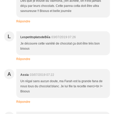
Dès que je trouve du Valrhona, j'en achète, on n'est jamais
déçu par leurs chocolats. Cette panna cotta doit être ultra
savoureuse !! Bisous et belle journée
Répondre
L
LespetitsplatsdeBéa
03/07/2019 07:26
Je découvre cette variété de chocolat ça doit être très bon
bisous
Répondre
A
Assia
03/07/2019 07:22
Un régal sans aucun doute, ma Farah est la grande fana de
nous tous du chocolat blanc. Je lui file ta recette merci<br />
Bisous
Répondre