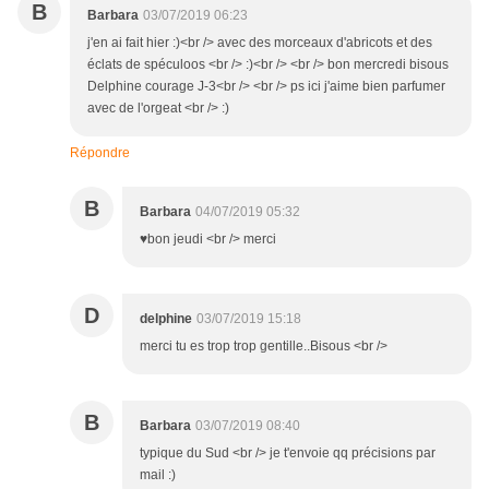
B
Barbara
03/07/2019 06:23
j'en ai fait hier :)<br /> avec des morceaux d'abricots et des
éclats de spéculoos <br /> :)<br /> <br /> bon mercredi bisous
Delphine courage J-3<br /> <br /> ps ici j'aime bien parfumer
avec de l'orgeat <br /> :)
Répondre
B
Barbara
04/07/2019 05:32
♥bon jeudi <br /> merci
D
delphine
03/07/2019 15:18
merci tu es trop trop gentille..Bisous <br />
B
Barbara
03/07/2019 08:40
typique du Sud <br /> je t'envoie qq précisions par
mail :)