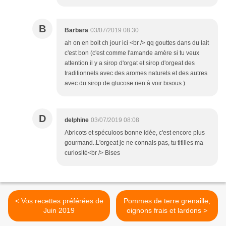
B
Barbara
03/07/2019 08:30
ah on en boit ch jour ici <br /> qq gouttes dans du lait
c'est bon (c'est comme l'amande amère si tu veux
attention il y a sirop d'orgat et sirop d'orgeat des
traditionnels avec des aromes naturels et des autres
avec du sirop de glucose rien à voir bisous )
D
delphine
03/07/2019 08:08
Abricots et spéculoos bonne idée, c'est encore plus
gourmand..L'orgeat je ne connais pas, tu titilles ma
curiosité<br /> Bises
< Vos recettes préférées de
Pommes de terre grenaille,
Juin 2019
oignons frais et lardons >