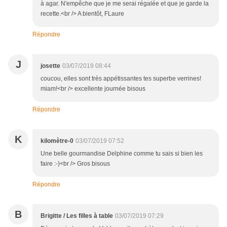
à agar. N'empêche que je me serai régalée et que je garde la
recette.<br /> A bientôt, FLaure
Répondre
J
josette
03/07/2019 08:44
coucou, elles sont très appétissantes tes superbe verrines!
miam!<br /> excellente journée bisous
Répondre
K
kilomètre-0
03/07/2019 07:52
Une belle gourmandise Delphine comme tu sais si bien les
faire :-)<br /> Gros bisous
Répondre
B
Brigitte / Les filles à table
03/07/2019 07:29