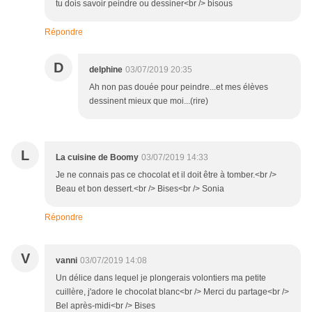
tu dois savoir peindre ou dessiner<br /> bisous
Répondre
D
delphine
03/07/2019 20:35
Ah non pas douée pour peindre...et mes élèves
dessinent mieux que moi...(rire)
L
La cuisine de Boomy
03/07/2019 14:33
Je ne connais pas ce chocolat et il doit être à tomber.<br />
Beau et bon dessert.<br /> Bises<br /> Sonia
Répondre
V
vanni
03/07/2019 14:08
Un délice dans lequel je plongerais volontiers ma petite
cuillère, j'adore le chocolat blanc<br /> Merci du partage<br />
Bel après-midi<br /> Bises