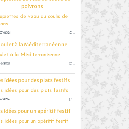
poivrons
07/2021
…
oulet à la Méditerranéenne
6/2021
…
s idées pour des plats festifs
2/2024
…
s idées pour un apéritif festif