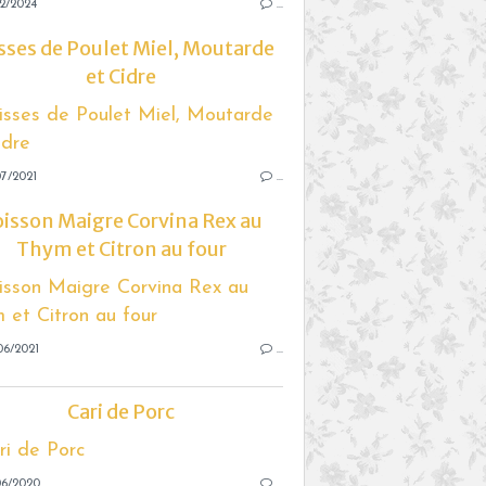
2/2024
…
sses de Poulet Miel, Moutarde
et Cidre
7/2021
…
isson Maigre Corvina Rex au
Thym et Citron au four
06/2021
…
Cari de Porc
06/2020
…