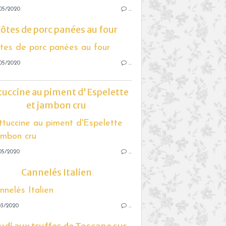
05/2020
…
ôtes de porc panées au four
05/2020
…
tuccine au piment d'Espelette
et jambon cru
05/2020
…
Cannelés Italien
03/2020
…