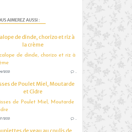
US AIMEREZ AUSSI :
alope de dinde, chorizo et riz à
la crème
9/2021
…
sses de Poulet Miel, Moutarde
et Cidre
7/2021
…
upiettes de veau au coulis de