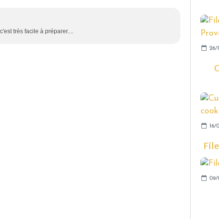
c'est très facile à préparer....
26/1
C
16/0
Fil
09/