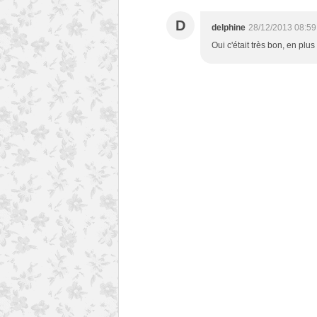
D
delphine
28/12/2013 08:59
Oui c'était très bon, en plus 