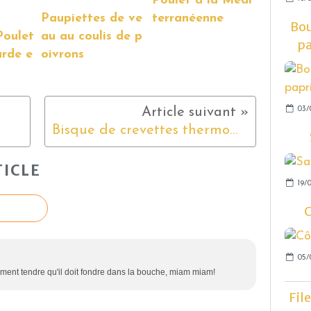
Poulet à la Médi
Paupiettes de ve
terranéenne
Bou
Poulet
au au coulis de p
pa
arde e
oivrons
03/
Bisque de crevettes thermomix
ICLE
19/
C
05/
ellement tendre qu'il doit fondre dans la bouche, miam miam!
Fil