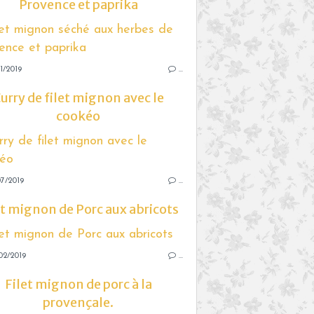
Provence et paprika
1/2019
…
urry de filet mignon avec le
cookéo
7/2019
…
et mignon de Porc aux abricots
02/2019
…
Filet mignon de porc à la
provençale.