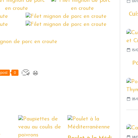
01/1
Cui
15/0
Po
post
0
25/
18/