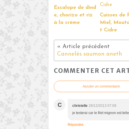
Escalope de dind
e, chorizo et riz
Cuisses de 
à la crème
Miel, Mout
t Cidre
Cannelés saumon aneth
COMMENTER CET ART
Ajouter un commentaire
C
christelle
28/12/2013 07:09
je testerai car le filet mignon est t
Répondre