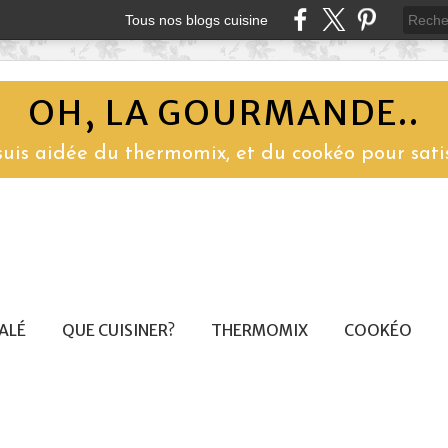
Tous nos blogs cuisine
OH, LA GOURMANDE..
 suis aidée du thermomix, et du cookéo pour sati
SALÉ
QUE CUISINER?
THERMOMIX
COOKÉO