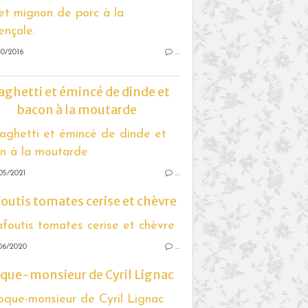
0/2016
…
aghetti et émincé de dinde et
bacon à la moutarde
05/2021
…
foutis tomates cerise et chèvre
06/2020
…
que-monsieur de Cyril Lignac