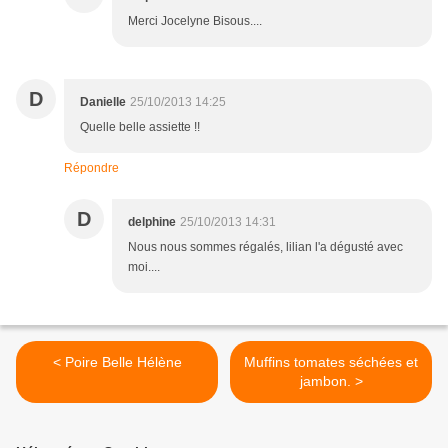
Merci Jocelyne Bisous....
D
Danielle
25/10/2013 14:25
Quelle belle assiette !!
Répondre
D
delphine
25/10/2013 14:31
Nous nous sommes régalés, lilian l'a dégusté avec
moi....
< Poire Belle Hélène
Muffins tomates séchées et
jambon. >