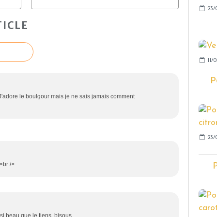
23/
ICLE
11/
P
 J'adore le boulgour mais je ne sais jamais comment
23/
P
<br />
si beau que le tiens, bisous