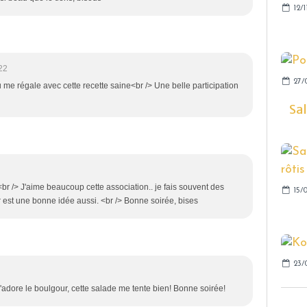
12/1
22
27/
u me régale avec cette recette saine<br /> Une belle participation
Sal
 <br /> J'aime beaucoup cette association.. je fais souvent des
15/
 est une bonne idée aussi. <br /> Bonne soirée, bises
23/
'adore le boulgour, cette salade me tente bien! Bonne soirée!