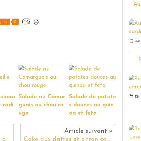
Au
post
0
04/
P
quinoa
Salade riz Camar
Salade de patate
12/1
t radi
guais au chou ro
s douces au quin
uge
oa et feta
Velouté de carottes au lait concentré non sucré
Cake aux dattes et citron confit