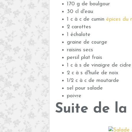
170 g de boulgour
30 cl d'eau
1 c à c de cumin
épices du
2 carottes
1 échalote
graine de courge
raisins secs
persil plat frais
1 c à s de vinaigre de cidre
2 c à s d'huile de noix
1/2 c à c de moutarde
sel pour salade
poivre
Suite de la