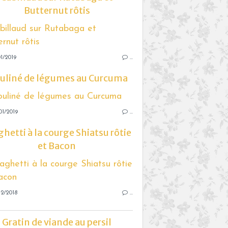
Butternut rôtis
1/2019
…
uliné de légumes au Curcuma
01/2019
…
hetti à la courge Shiatsu rôtie
et Bacon
2/2018
…
Gratin de viande au persil