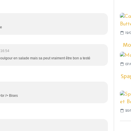
ée
12/0
Mo
 16:54
boulgour en salade mais sa peut vraiment être bon a testé
07/
Spag
<br /> Bises
20/1