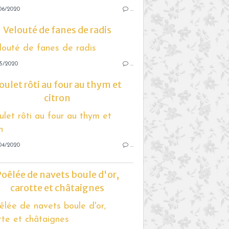
06/2020
…
Velouté de fanes de radis
05/2020
…
oulet rôti au four au thym et
citron
04/2020
…
oêlée de navets boule d'or,
carotte et châtaignes