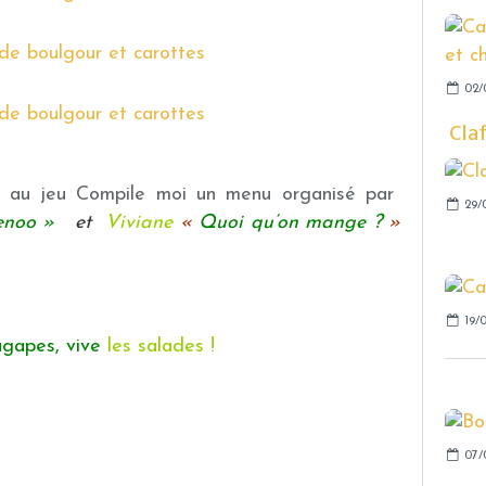
02/
Cla
pe au jeu Compile moi un menu organisé par
29/
zenoo
»
et
Viviane
«
Quoi qu’on mange ?
»
19/
agapes,
vive
les salades !
07/