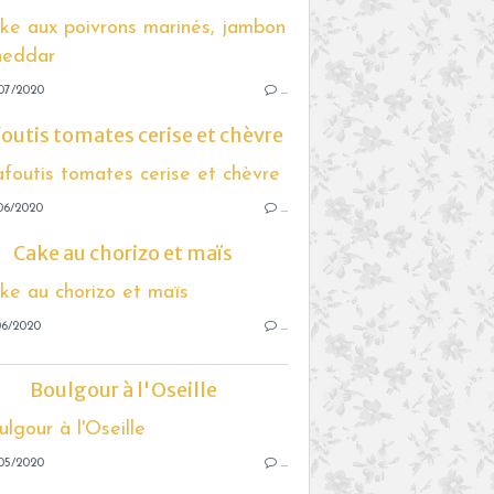
07/2020
…
foutis tomates cerise et chèvre
06/2020
…
Cake au chorizo et maïs
06/2020
…
Boulgour à l'Oseille
05/2020
…