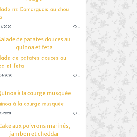
04/2020
…
Salade de patates douces au
quinoa et feta
04/2020
…
Quinoa à la courge musquée
03/2021
…
Cake aux poivrons marinés,
jambon et cheddar