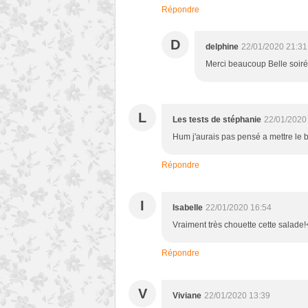
Répondre
D
delphine
22/01/2020 21:31
Merci beaucoup Belle soir
L
Les tests de stéphanie
22/01/2020
Hum j'aurais pas pensé a mettre le 
Répondre
I
Isabelle
22/01/2020 16:54
Vraiment très chouette cette salade!
Répondre
V
Viviane
22/01/2020 13:39