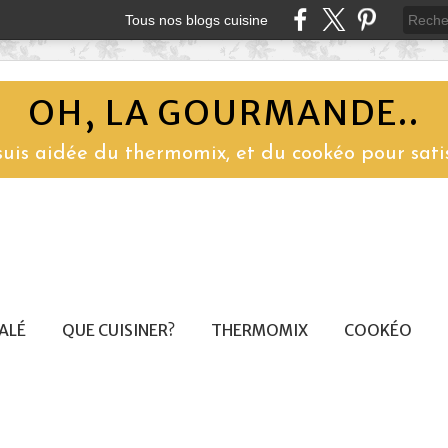
Tous nos blogs cuisine
OH, LA GOURMANDE..
 suis aidée du thermomix, et du cookéo pour sati
SALÉ
QUE CUISINER?
THERMOMIX
COOKÉO