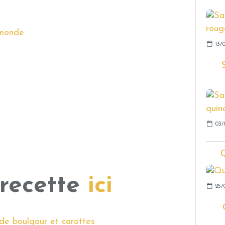
 monde
13/
03/
 recette
ici
25/