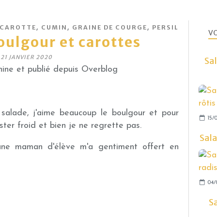
,
,
,
CAROTTE
CUMIN
GRAINE DE COURGE
PERSIL
VO
oulgour et carottes
21 JANVIER 2020
Sal
ine et publié depuis Overblog
salade, j'aime beaucoup le boulgour et pour
15/
ster froid et bien je ne regrette pas.
Sala
u'une maman d'élève m'a gentiment offert en
04/
S