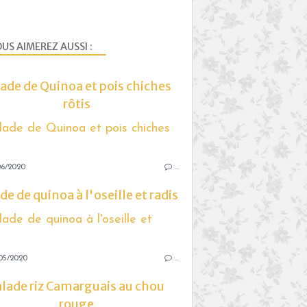
US AIMEREZ AUSSI :
ade de Quinoa et pois chiches
rôtis
06/2020
…
de de quinoa à l'oseille et radis
05/2020
…
alade riz Camarguais au chou
rouge