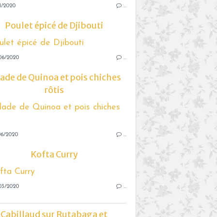
1/2020
…
Poulet épicé de Djibouti
06/2020
…
ade de Quinoa et pois chiches
rôtis
06/2020
…
Kofta Curry
03/2020
…
Cabillaud sur Rutabaga et