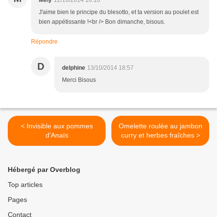
Mely
12/10/2014 10:10
J'aime bien le principe du blesotto, et ta version au poulet est
bien appétissante !<br /> Bon dimanche, bisous.
Répondre
D
delphine
13/10/2014 18:57
Merci Bisous
< Invisible aux pommes
Omelette roulée au jambon
d'Anaïs
curry et herbes fraîches >
Hébergé par Overblog
Top articles
Pages
Contact