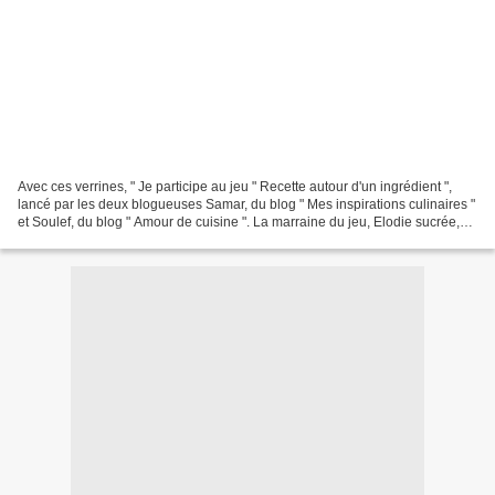
Avec ces verrines, " Je participe au jeu " Recette autour d'un ingrédient ",
lancé par les deux blogueuses Samar, du blog " Mes inspirations culinaires "
et Soulef, du blog " Amour de cuisine ". La marraine du jeu, Elodie sucrée,
du blog " Biscuits passion...