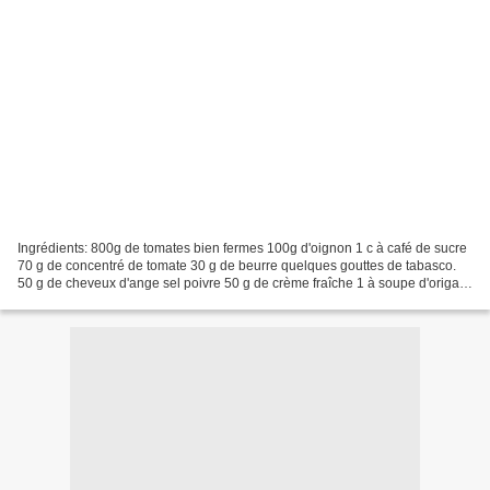
Ingrédients: 800g de tomates bien fermes 100g d'oignon 1 c à café de sucre
70 g de concentré de tomate 30 g de beurre quelques gouttes de tabasco.
50 g de cheveux d'ange sel poivre 50 g de crème fraîche 1 à soupe d'origan
persil haché Préparation: Laver...