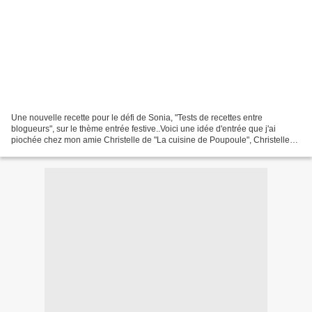
Une nouvelle recette pour le défi de Sonia, "Tests de recettes entre
blogueurs", sur le thème entrée festive..Voici une idée d'entrée que j'ai
piochée chez mon amie Christelle de "La cuisine de Poupoule", Christelle
n'a utilisé que des moules, j'ai choisi...