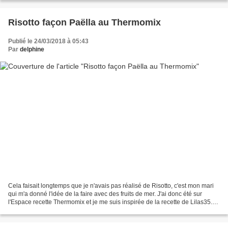
Risotto façon Paëlla au Thermomix
Publié le 24/03/2018 à 05:43
Par
delphine
Cela faisait longtemps que je n'avais pas réalisé de Risotto, c'est mon mari
qui m'a donné l'idée de la faire avec des fruits de mer. J'ai donc été sur
l'Espace recette Thermomix et je me suis inspirée de la recette de Lilas35.
Ingrédients: 1 oignon (80g)...