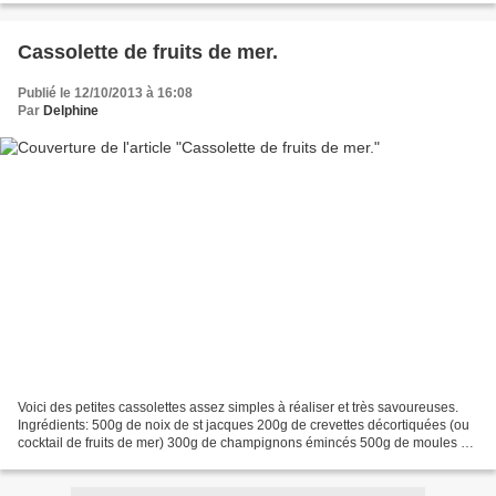
Cassolette de fruits de mer.
Publié le 12/10/2013 à 16:08
Par
Delphine
Voici des petites cassolettes assez simples à réaliser et très savoureuses.
Ingrédients: 500g de noix de st jacques 200g de crevettes décortiquées (ou
cocktail de fruits de mer) 300g de champignons émincés 500g de moules dé
coquillées 20cl de crème fraîche...