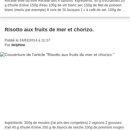
Recette tirée du livre Recette des 4 saisons. Ingrédients: 50 g d'échalotes 20
g d'huile d'olive 150g d'eau 100g de vin blanc sec 150g de filet de poisson
blanc (merlu par exemple) 8 noix de St Jacques 1 c à café de sel. 100g de
champignons de Paris 80...
Risotto aux fruits de mer et chorizo.
Publié le 24/02/2014 à 11:37
Par
delphine
Ingrédients: 300g de moules (j'ai pris des congelées) 2 oignons 2 gousses
d'ail 40 g d'huile d'olive 200 g de blancs de seiche 100g de poivrons rouges