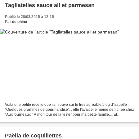
Tagliatelles sauce ail et parmesan
Publié le 28/03/2015 à 12:15
Par
delphine
Voilà une petite recette que j'ai trouvé sur le très agréable blog d'Isabelle
"Quelques grammes de gourmandise"; , elle l'avait elle même dénichée chez
"Aux fourneaux " A mon tour de la tester pour ma petite famille.... Et
maintenant je vous la partage....
Paëlla de coquillettes