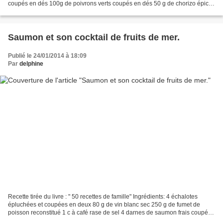
coupés en dés 100g de poivrons verts coupés en dés 50 g de chorizo épicé,
coupé en tranches fines 1...
Saumon et son cocktail de fruits de mer.
Publié le 24/01/2014 à 18:09
Par
delphine
Recette tirée du livre : " 50 recettes de famille" Ingrédients: 4 échalotes
épluchées et coupées en deux 80 g de vin blanc sec 250 g de fumet de
poisson reconstitué 1 c à café rase de sel 4 darnes de saumon frais coupées
en 4 400 g de cocktail de fruits...