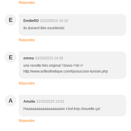
Répondre
E
EmilieRD
22/10/2015 16:16
Ils doivent être excellents!
Répondre
E
emma
22/10/2015 14:30
une recette très original ! bravo !<br />
http://www.softesthetique.com/liposuccion-tunisie.php
Répondre
A
Amalia
22/10/2015 13:52
Haaaaaaaaaaaaaaaaaan c'est trop chouette ça!
Répondre