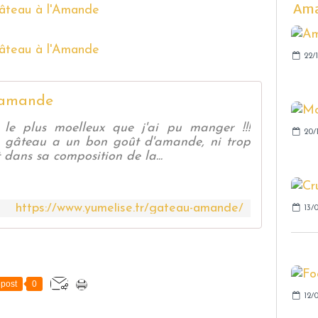
Aman
22/
 amande
u le plus moelleux que j'ai pu manger !!!
20/
 gâteau a un bon goût d'amande, ni trop
 dans sa composition de la...
https://www.yumelise.fr/gateau-amande/
13/
post
0
12/