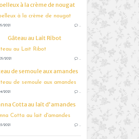
elleux à la crème de nougat
5/2021
…
Gâteau au Lait Ribot
05/2021
…
teau de semoule aux amandes
4/2021
…
nna Cotta au lait d'amandes
3/2021
…