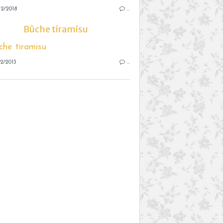
2/2018
…
Bûche tiramisu
2/2013
…