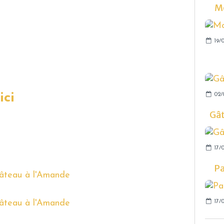
Mo
19/0
ici
02/
Gâ
17/0
Pa
17/0