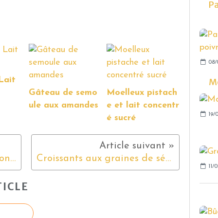
Pa
08/
Lait
Mo
Gâteau de semo
Moelleux pistach
ule aux amandes
e et lait concentr
19/0
é sucré
Moelleux pistache et lait concentré sucré
Croissants aux graines de sésame
11/0
ICLE