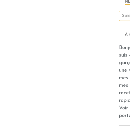
N
À 
Bonj
suis
garç
une 
mes 
mes 
rece
rapi
Voir
port