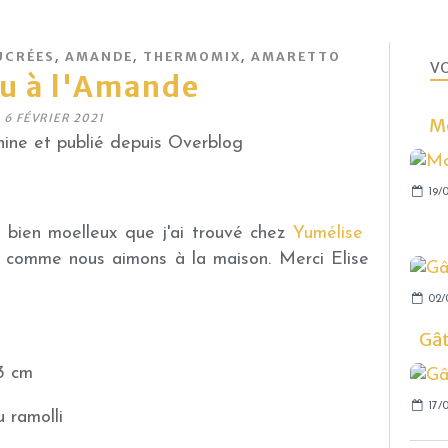
,
,
,
UCRÉES
AMANDE
THERMOMIX
AMARETTO
VO
u à l'Amande
6 FÉVRIER 2021
Mo
ine et publié depuis Overblog
19/0
 bien moelleux que j'ai trouvé chez
Yumélise
comme nous aimons à la maison. Merci Elise
02/
Gâ
3 cm
17/0
 ramolli