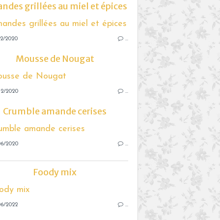
des grillées au miel et épices
12/2020
…
Mousse de Nougat
12/2020
…
Crumble amande cerises
06/2020
…
Foody mix
06/2022
…