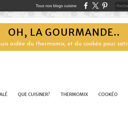
Tous nos blogs cuisine
OH, LA GOURMANDE..
 suis aidée du thermomix, et du cookéo pour sati
SALÉ
QUE CUISINER?
THERMOMIX
COOKÉO