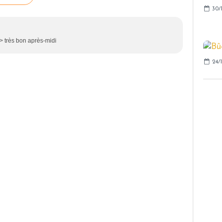
30/1
 très bon après-midi
24/1