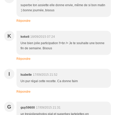
superbe ton assiette elle donne envie, même de si bon matin
:) bonne journée, bisous
Répondre
K
kekeli
18/09/2015 07:24
Une bien jolie participation !!<br /> Je te souhaite une bonne
fin de semaine. Bisous
Répondre
I
Isabelle
17/09/2015 21:52
Un pur régal cette recette. Ca donne faim
Répondre
G
guy59600
17/09/2015 21:31
un tresjoliesphotos plat et superbes tartelettes en