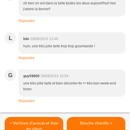
oh ben on est dans la tarte toutes les deux aujourd'hui! moi
j'adore la tienne!!
Répondre
L
lolo
29/08/2015 13:46
hum, une très jolie tarte trop trop gourmande !
Répondre
G
guy59600
29/08/2015 10:54
une très jolie tarte et bien décorée<br /> très bon week-end
bises
Répondre
< Verrines d’avocat et thon
Brioche chenille >
au citron