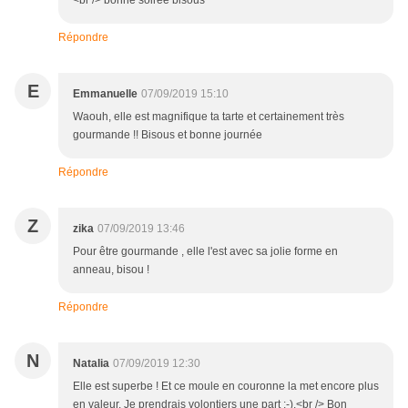
<br /> bonne soirée bisous
Répondre
E
Emmanuelle
07/09/2019 15:10
Waouh, elle est magnifique ta tarte et certainement très
gourmande !! Bisous et bonne journée
Répondre
Z
zika
07/09/2019 13:46
Pour être gourmande , elle l'est avec sa jolie forme en
anneau, bisou !
Répondre
N
Natalia
07/09/2019 12:30
Elle est superbe ! Et ce moule en couronne la met encore plus
en valeur. Je prendrais volontiers une part :-).<br /> Bon