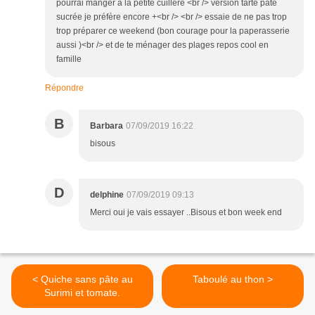
pourrai manger à la petite cuillère <br /> version tarte pâte
sucrée je préfère encore +<br /> <br /> essaie de ne pas trop
trop préparer ce weekend (bon courage pour la paperasserie
aussi )<br /> et de te ménager des plages repos cool en
famille
Répondre
B
Barbara
07/09/2019 16:22
bisous
D
delphine
07/09/2019 09:13
Merci oui je vais essayer ..Bisous et bon week end
< Quiche sans pâte au
Taboulé au thon >
Surimi et tomate.