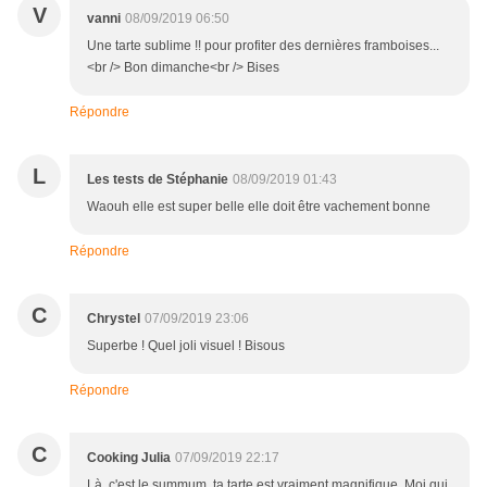
V
vanni
08/09/2019 06:50
Une tarte sublime !! pour profiter des dernières framboises...
<br /> Bon dimanche<br /> Bises
Répondre
L
Les tests de Stéphanie
08/09/2019 01:43
Waouh elle est super belle elle doit être vachement bonne
Répondre
C
Chrystel
07/09/2019 23:06
Superbe ! Quel joli visuel ! Bisous
Répondre
C
Cooking Julia
07/09/2019 22:17
Là, c'est le summum, ta tarte est vraiment magnifique. Moi qui