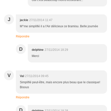
Oui c'est beaucoup moins écoeurant...
J
jackie
27/11/2014 11:47
M^me simplifié il a l'Air délicieux ce tiramisu. Belle journée
Répondre
D
delphine
27/11/2014 18:29
Merci
V
Val
27/11/2014 09:45
Simplifié peut-être, mais encore plus beau que le classique!
Bisous
Répondre
D
delphine
27/11/2014 18:28