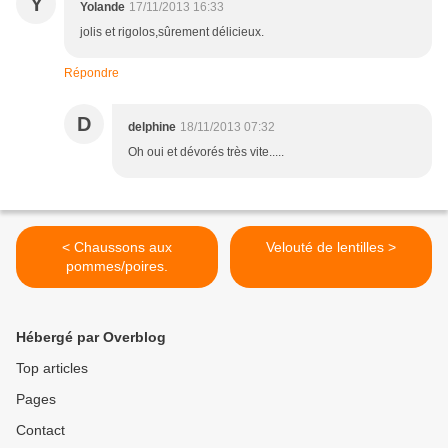
Y
Yolande
17/11/2013 16:33
jolis et rigolos,sûrement délicieux.
Répondre
D
delphine
18/11/2013 07:32
Oh oui et dévorés très vite.....
< Chaussons aux
Velouté de lentilles >
pommes/poires.
Hébergé par Overblog
Top articles
Pages
Contact